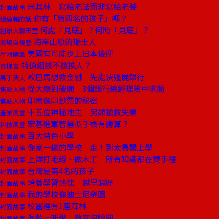
米其林 寫給老法而非寫給老饕
封面故事
你有「第四名的孩子」嗎？
總編輯的話
何處「見底」？何時「見底」？
創辦人聊天室
海岸山脈的瑞士人
商場自慢塾
美國有可能步上日本後塵
星河隨筆
特偵組該不該換人？
去梯言
歐巴馬想救金融 先處決殭屍銀行
馬丁沃夫
從大廟到破廟 3個銀行總經理險中求勝
焦點人物
印書像印鈔票的秘密
焦點人物
十五位神秘地主 另類搶救失業
產業風雲
宏碁進軍智慧型手機有勝算？
科技風雲
百大特色小學
封面故事
像家一樣的學校 走！到太魯閣上學
封面故事
上課打毛線、做木工 所有知識都在雙手裡
封面故事
台灣是第4名的孩子
封面故事
培養學習熱忱 越早越好
封面故事
我的學校像迪士尼樂園
封面故事
校園裡有1座森林
封面故事
混齡一起學 教室沒隔間
封面故事