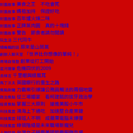
美食之王 不吃會死
封面故事
媽祖加持 保證好吃
封面故事
百年爐火煉二味
封面故事
正牌蒸肉圓 真的十塊錢
封面故事
警告 節食者請勿閱讀
封面故事
三代同牛
玩生活
原來是山茼蒿
總編輯的話
「世界比你想像的單純！」
創辦人聊天室
創業從打工開始
商場自慢塾
危機四伏的2009
星河隨筆
千里眼與順風耳
去梯言
英國銀行的重生之路
馬丁沃夫
力霸案引爆讓公務員觸法的兩個地雷
焦點新聞
從三場婚宴 看柯建銘的拔牙政治學
政治焦點
掌握三大原則 搶進美股小牛市
投資焦點
鴻海上下通吃 加速整合產業鏈
科技風雲
接班人不明 成蘋果電腦未爆彈
科技風雲
綠領階級是未來職場新寵兒
科技風雲
台灣女子稱霸美國節慶服飾市場
人物特寫