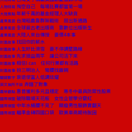
掏空自己 每場比賽都當第一場
人物特寫
年薪千萬的基金經理人大缺貨
大陸焦點
台灣稻農靠群架戰術 殺出新通路
產業風雲
全球最古老出版商 靠數位出版新生
產業風雲
大陸人來台傳授 要債4本事
產業風雲
找回你的薪水
封面故事
人生好比滑雪 要不停調整路線
封面故事
先求損益兩平 讓公司活下來
封面故事
相信I can 任何行業都有活路
封面故事
扮三明治人 彎腰找飯碗
封面故事
衰退使富人低調炫耀
關鍵數字
弄錯了對象
英文無所不談
惠普獲利多元且穩定 寒冬中最具防禦性股票
霸榮觀點
破除職場天花板 女性企管學分竄紅
國際視窗
中年水桶腰不見了 顯瘦男性服飾賣翻天
國際視窗
瞄準金磚四國口袋 歐美車商期待脫困
國際視窗