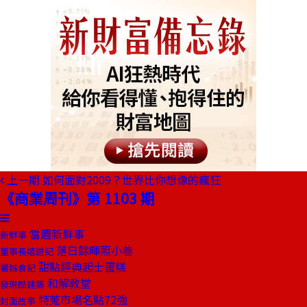
上一期
如何面對2009？世界比你想像的瘋狂
《商業周刊》第 1103 期
當週新鮮事
新鮮事
落日餘暉照小巷
董事長嬉遊記
甜點經典起士蛋糕
饕姊食記
和解教堂
發現酷建築
特蒐市場名點72強
封面故事