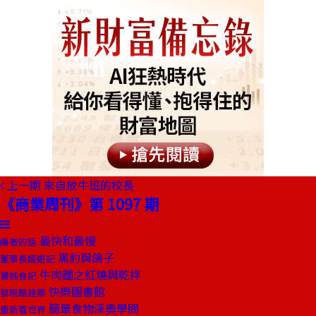
上一期
來自放牛班的校長
《商業周刊》第 1097 期
最快和最慢
編者的話
黑豹與鴿子
董事長嬉遊記
牛肉麵之紅燒與乾拌
饕姊食記
快樂圖書館
發現酷建築
簡單食物深奧學問
重新看世界