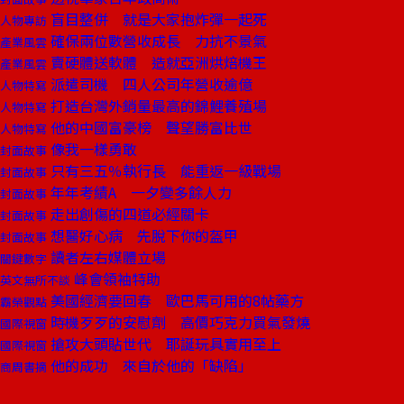
盲目整併 就是大家抱炸彈一起死
人物專訪
確保兩位數營收成長 力抗不景氣
產業風雲
賣硬體送軟體 造就亞洲烘焙機王
產業風雲
派遣司機 四人公司年營收逾億
人物特寫
打造台灣外銷量最高的錦鯉養殖場
人物特寫
他的中國富豪榜 聲望勝富比世
人物特寫
像我一樣勇敢
封面故事
只有三五％執行長 能重返一級戰場
封面故事
年年考績A 一夕變多餘人力
封面故事
走出創傷的四道必經關卡
封面故事
想醫好心病 先脫下你的盔甲
封面故事
讀者左右媒體立場
關鍵數字
峰會領袖特助
英文無所不談
美國經濟要回春 歐巴馬可用的8帖藥方
霸榮觀點
時機歹歹的安慰劑 高價巧克力買氣發燒
國際視窗
搶攻大頭貼世代 耶誕玩具實用至上
國際視窗
他的成功 來自於他的「缺陷」
商周書摘