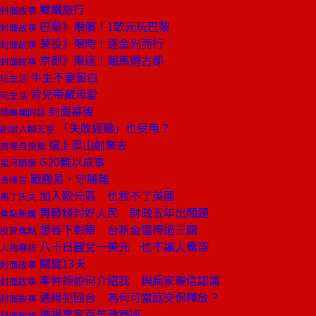
雙鐵旅行
封面故事
巴黎》限價！1歐元玩巴黎
封面故事
蒙投》限時！逐金光而行
封面故事
京都》限速！鐵馬遊古都
封面故事
牛生不要留白
玩生活
背兒帶藏母愛
玩生活
封面幕後
總編輯的話
「失敗經驗」也受用？
創辦人聊天室
逼上梁山創業去
商場自慢塾
G20難以成事
星河隨筆
戰勝易，守勝難
去梯言
加入歐元區 也救不了英國
馬丁沃夫
再發錢討好人民 財政五年出問題
焦點新聞
想吞下彰銀 台新金還得過三關
投資焦點
八十日圓兌一美元 也不讓人驚訝
人物專訪
關鍵13天
封面故事
辜仲諒如何介紹我 與扁家親信認識
封面故事
通緝犯回台 為何可當庭交保釋放？
封面故事
透視辜家百年政商術
封面故事