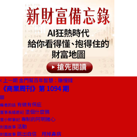
上一期
金門幫百年智慧：賺慢錢
《商業周刊》第 1094 期
有做有保庇
編者的話
塗個什麼鴉
董事長嬉遊記
專制的阿明豬心
嘗小鮮筆記
活動
封面故事
跳出自信 甩掉鼻病
封面故事