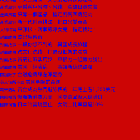
專幫客戶省時、省錢 突破日資夾殺
產業風雲
只靠一個產品 搶走廚衛四機肥肉
產業風雲
新一代創意耕法 把白米變黃金
產業風雲
辜濂松、蔣孝嚴嫁女兒 指定找她！
人物特寫
歐巴馬傳奇
封面故事
一段你想不到的 異國成長旅程
封面故事
跨文化洗禮 打造沒框架的腦袋
封面故事
貧窮社區紮馬步 草根力＋組織力勝出
封面故事
美國「經濟病」 將讓新總統跛腳
封面故事
金融危機讓左派翻身
關鍵數字
美國明顯的命運
英文無所不談
黃金成為熱門避險標的 年底上看1,200美元
霸榮觀點
俄羅斯消費力高 國際食品廠大肆購併
國際視窗
日本哈雷銷量佳 女騎士比率直逼10％
國際視窗