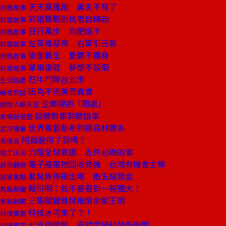
天天窩邊跑 鼻炎不見了
封面故事
彩裙飄飄的抗老自轉曲
封面故事
日行萬步 向肥說不
封面故事
左掌推惡疾 右掌引元氣
封面故事
瑜伽養生 憂鬱不纏身
封面故事
單車復健 夢想不設限
封面故事
狂牛鬥陣台北市
生活話題
因為不完美而真實
編者的話
企業裡的「周處」
創辦人聊天室
從做對事到做錯事
商場自慢塾
世界需要新布列頓森林體系
星河隨筆
阿扁脫得了罪嗎？
去梯言
力阻全球衰退 五件必做的事
馬丁沃夫
電子廢棄物回收商機 台灣有機會主導
房市觀察
套房族停損出場 抱五成現金
投資焦點
蔡衍明：我不要看到一報獨大！
焦點新聞
三張關鍵骨牌推倒余家王朝
焦點新聞
科技冰河來了？！
科技風雲
七支強健股 安然度過科技低迷期
科技風雲