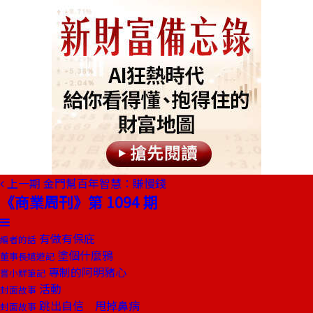
上一期
金門幫百年智慧：賺慢錢
《商業周刊》第 1094 期
有做有保庇
編者的話
塗個什麼鴉
董事長嬉遊記
專制的阿明豬心
嘗小鮮筆記
活動
封面故事
跳出自信 甩掉鼻病
封面故事