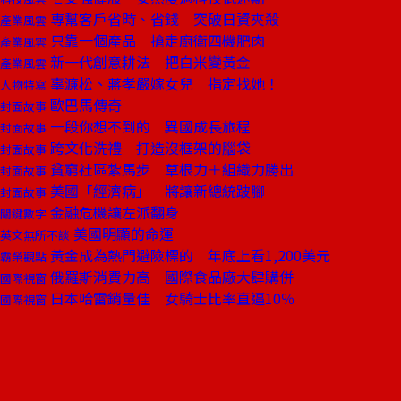
專幫客戶省時、省錢 突破日資夾殺
產業風雲
只靠一個產品 搶走廚衛四機肥肉
產業風雲
新一代創意耕法 把白米變黃金
產業風雲
辜濂松、蔣孝嚴嫁女兒 指定找她！
人物特寫
歐巴馬傳奇
封面故事
一段你想不到的 異國成長旅程
封面故事
跨文化洗禮 打造沒框架的腦袋
封面故事
貧窮社區紮馬步 草根力＋組織力勝出
封面故事
美國「經濟病」 將讓新總統跛腳
封面故事
金融危機讓左派翻身
關鍵數字
美國明顯的命運
英文無所不談
黃金成為熱門避險標的 年底上看1,200美元
霸榮觀點
俄羅斯消費力高 國際食品廠大肆購併
國際視窗
日本哈雷銷量佳 女騎士比率直逼10％
國際視窗