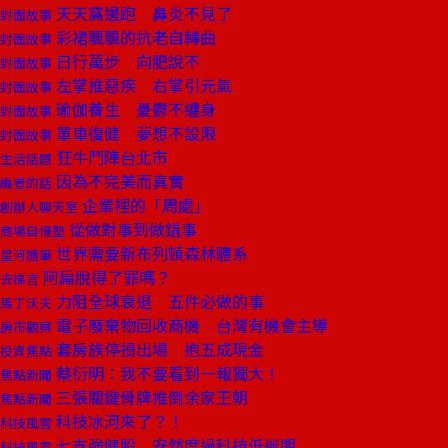
天天窩邊跑 鼻炎不見了
封面故事
彩裙飄飄的抗老自轉曲
封面故事
日行萬步 向肥說不
封面故事
左掌推惡疾 右掌引元氣
封面故事
瑜伽養生 憂鬱不纏身
封面故事
單車復健 夢想不設限
封面故事
狂牛鬥陣台北市
生活話題
因為不完美而真實
編者的話
企業裡的「周處」
創辦人聊天室
從做對事到做錯事
商場自慢塾
世界需要新布列頓森林體系
星河隨筆
阿扁脫得了罪嗎？
去梯言
力阻全球衰退 五件必做的事
馬丁沃夫
電子廢棄物回收商機 台灣有機會主導
房市觀察
套房族停損出場 抱五成現金
投資焦點
蔡衍明：我不要看到一報獨大！
焦點新聞
三張關鍵骨牌推倒余家王朝
焦點新聞
科技冰河來了？！
科技風雲
七支強健股 安然度過科技低迷期
科技風雲