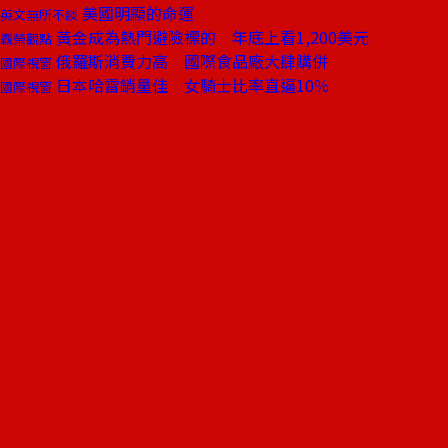
美國明顯的命運
英文無所不談
黃金成為熱門避險標的 年底上看1,200美元
霸榮觀點
俄羅斯消費力高 國際食品廠大肆購併
國際視窗
日本哈雷銷量佳 女騎士比率直逼10％
國際視窗