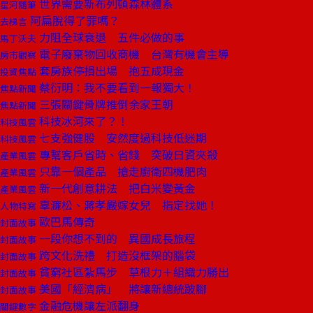
世界需要新布列頓森林體系
星河隨筆
阿扁脫得了罪嗎？
去梯言
力阻全球衰退 五件必做的事
馬丁沃夫
電子廢棄物回收商機 台灣有機會主導
房市觀察
套房族停損出場 抱五成現金
投資焦點
蔡衍明：我不要看到一報獨大！
焦點新聞
三張關鍵骨牌推倒余家王朝
焦點新聞
科技冰河來了？！
科技風雲
七支強健股 安然度過科技低迷期
科技風雲
專幫客戶省時、省錢 突破日資夾殺
產業風雲
只靠一個產品 搶走廚衛四機肥肉
產業風雲
新一代創意耕法 把白米變黃金
產業風雲
辜濂松、蔣孝嚴嫁女兒 指定找她！
人物特寫
歐巴馬傳奇
封面故事
一段你想不到的 異國成長旅程
封面故事
跨文化洗禮 打造沒框架的腦袋
封面故事
貧窮社區紮馬步 草根力＋組織力勝出
封面故事
美國「經濟病」 將讓新總統跛腳
封面故事
金融危機讓左派翻身
關鍵數字