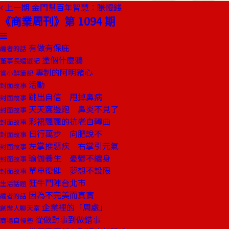
上一期
金門幫百年智慧：賺慢錢
《商業周刊》第 1094 期
有做有保庇
編者的話
塗個什麼鴉
董事長嬉遊記
專制的阿明豬心
嘗小鮮筆記
活動
封面故事
跳出自信 甩掉鼻病
封面故事
天天窩邊跑 鼻炎不見了
封面故事
彩裙飄飄的抗老自轉曲
封面故事
日行萬步 向肥說不
封面故事
左掌推惡疾 右掌引元氣
封面故事
瑜伽養生 憂鬱不纏身
封面故事
單車復健 夢想不設限
封面故事
狂牛鬥陣台北市
生活話題
因為不完美而真實
編者的話
企業裡的「周處」
創辦人聊天室
從做對事到做錯事
商場自慢塾