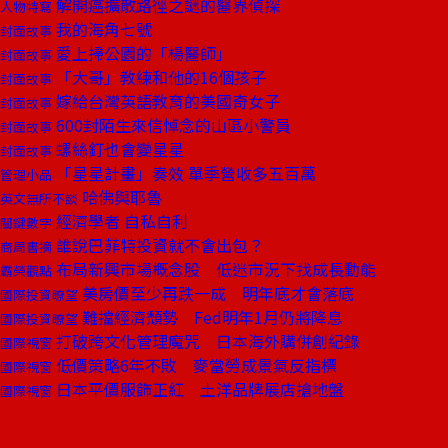
解開癌擴散路徑之謎的醫界偵探
人物特寫
我的海角七號
封面故事
愛上掃公園的「楊醫師」
封面故事
「大哥」教練和他的16個孩子
封面故事
嫁給台灣英語教育的美國奇女子
封面故事
600封陌生來信悼念的山區小警員
封面故事
螺絲釘也會變星星
封面故事
「星星計畫」奏效 單季營收多五百萬
管理小品
哈佛與耶魯
英文無所不談
經濟學者 自私自利
關鍵數字
誰說巴菲特投資就不會出包？
商周書摘
布局新興市場概念股 低迷市況下找成長動能
霸榮觀點
美房價至少再跌一成 明年底才會落底
國際投資瞭望
難擋經濟頹勢 Fed明年1月仍將降息
國際投資瞭望
打破跨文化管理魔咒 日本海外購併創紀錄
國際視窗
低價策略6年不敗 麥當勞成景氣反指標
國際視窗
日本平價服飾正紅 土洋品牌展店搶地盤
國際視窗