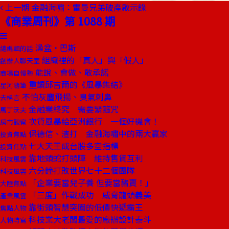
上一期
金融海嘯：雷曼兄弟破產啟示錄
《商業周刊》第 1088 期
澡盆‧巴斯
總編輯的話
組織裡的「真人」與「假人」
創辦人聊天室
能說、會做、敢承諾
商場自慢塾
重讀邱吉爾的《風暴集結》
星河隨筆
不怕灰塵飛揚、臭氣刺鼻
去梯言
金融業終究 需要緊箍咒
馬丁沃夫
次貸風暴給亞洲銀行 一個好機會！
房市觀察
保德信、渣打 金融海嘯中的兩大贏家
投資焦點
七大天王成台股多空指標
投資焦點
靠地頭蛇打頭陣 維持售貨互利
科技風雲
六分鐘打敗世界七十二個團隊
科技風雲
「企業要當兒子養 但要當豬賣！」
大陸焦點
「三度」作戰成功 威脅龍頭義美
產業風雲
靠街頭智慧突圍的低價快遞霸王
焦點人物
科技業大老闆最愛的廠辦設計泰斗
人物特寫