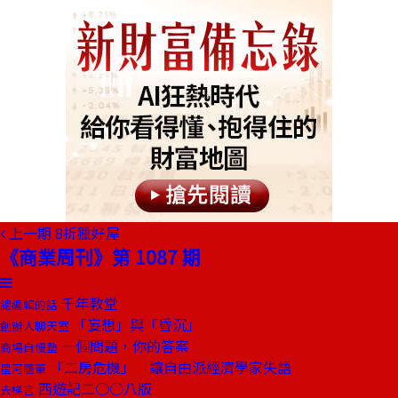
上一期
8折獵好屋
《商業周刊》第 1087 期
千年教堂
總編輯的話
「妄想」與「昏沉」
創辦人聊天室
一個問題，你的答案
商場自慢塾
「二房危機」 讓自由派經濟學家失語
星河隨筆
西遊記二○○八版
去梯言