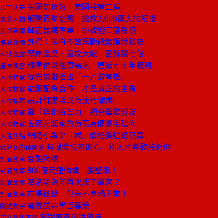
英國勿仿效 美國接管二房
馬丁沃夫
解開百年謎團 搶救2,600萬人的記憶
焦點人物
邱正雄講專業 卻被迫三度妥協
焦點新聞
外資：政府不該再動政策護盤腦筋
焦點新聞
聚焦產品、直攻大廠 盈餘翻七倍
科技風雲
精準預測經濟需求 連續七十年獲利
產業風雲
從布袋戲悟出「一片流管理」
人物特寫
能跟配角合作 才是真正的主角
人物特寫
設計師應該成為流行偶像
人物特寫
靠「迪化街三力」把台塑變盟友
人物特寫
五百元起家的億萬身價豪宅建商
人物特寫
網路小販靠「裸」價格變通路巨鱷
大陸焦點
有溫柔包容的心 別人才喜歡接近你
給兒女的傳家信
金融海嘯
封面故事
800億元連動債 變壁紙！
封面故事
葛洛斯為何再次成了贏家？
封面故事
市場雖糟 但天不會塌下來！
封面故事
電視並非學習毒藥
關鍵數字
緊跟著黨的路線走
英文無所不談