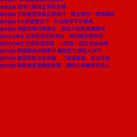
波灣六國成企業新金磚
商周書摘
全球最受尊敬企業排行 嬌生奪冠、寶僑稱后
霸榮觀點
9大衰退警訊下 科技股等不到春燕
霸榮觀點
操盤目標日期基金 鎖定中型股長穩績效
霸榮觀點
全球經濟低迷演出 將持續至明年初
國際投資瞭望
空頭投資策略 小型股、固定收益抬頭
國際投資瞭望
韓國職場另類學分 體驗死亡課程大流行
國際視窗
美國勞動法新突破 「職場霸凌」有法可管
國際視窗
聯航破產舊聞變新聞 網媒凸槌嚇壞投資人
國際視窗