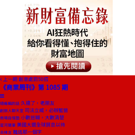
上一期
創意處罰50招
《商業周刊》第 1085 期
久違了，老朋友
總編輯的話
司法立威，必辦藍營
創辦人聊天室
小數迷糊，大數清楚
商場自慢塾
美國大選全球屏息以待
星河隨筆
難逃那一個字
去梯言