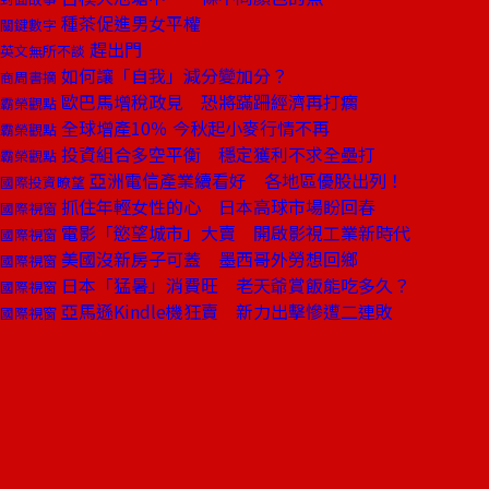
種茶促進男女平權
關鍵數字
趕出門
英文無所不談
如何讓「自我」減分變加分？
商周書摘
歐巴馬增稅政見 恐將蹣跚經濟再打瘸
霸榮觀點
全球增產10％ 今秋起小麥行情不再
霸榮觀點
投資組合多空平衡 穩定獲利不求全壘打
霸榮觀點
亞洲電信產業續看好 各地區優股出列！
國際投資瞭望
抓住年輕女性的心 日本高球市場盼回春
國際視窗
電影「慾望城市」大賣 開啟影視工業新時代
國際視窗
美國沒新房子可蓋 墨西哥外勞想回鄉
國際視窗
日本「猛暑」消費旺 老天爺賞飯能吃多久？
國際視窗
亞馬遜Kindle機狂賣 新力出擊慘遭二連敗
國際視窗