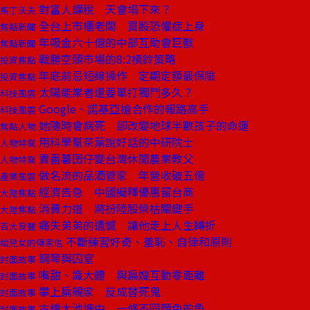
對富人課稅 天會塌下來？
馬丁沃夫
全台上市櫃老闆 買股恐懼症上身
焦點新聞
年吸金六十億的中部互助會巨獸
焦點新聞
戰勝空頭市場的8:2槓鈴策略
投資焦點
年底前忌短線操作 定期定額最保險
投資焦點
太陽能業者還要單打獨鬥多久？
科技風雲
Google、諾基亞搶合作的報路高手
科技風雲
她隨時會病死 卻改變地球半數孩子的命運
焦點人物
用科學幫茶葉說好話的中研院士
人物特寫
賣番薯囝仔變台灣休閒農業教父
人物特寫
做名流的品酒管家 年營收破五億
產業風雲
經濟告急 中國擬釋優惠留台商
大陸焦點
消費力道 將扮陸股榮枯關鍵手
大陸焦點
痛失弟弟的遺憾 讓他走上人生轉折
百大良醫
不斷練習好奇、羞恥、自律和原則
給兒女的傳家信
鋼琴與囚室
封面故事
嘴甜、識大體 與扁嫂互動零距離
封面故事
攀上扁親家 反成替死鬼
封面故事
古樸大池塘中 一條不同顏色的魚
封面故事