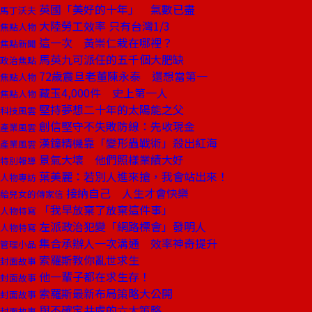
英國「美好的十年」 氣數已盡
馬丁沃夫
大陸勞工效率 只有台灣1/3
焦點人物
這一次 黃崇仁栽在哪裡？
焦點新聞
馬英九可派任的五千個大肥缺
政治焦點
72歲震旦老董陳永泰 還想當第一
焦點人物
藏玉4,000件 史上第一人
焦點人物
堅持夢想二十年的太陽能之父
科技風雲
創信堅守不失敗防線：先收現金
產業風雲
漢鐘精機靠「變形蟲戰術」殺出紅海
產業風雲
景氣大壞 他們照樣業績大好
特別報導
葉美麗：若別人進來搶，我會站出來！
人物專訪
接納自己 人生才會快樂
給兒女的傳家信
「我早放棄了放棄這件事」
人物特寫
左派政治犯變「網路標會」發明人
人物特寫
集合承辦人一次溝通 效率神奇提升
管理小品
索羅斯教你亂世求生
封面故事
他一輩子都在求生存！
封面故事
索羅斯最新布局策略大公開
封面故事
與不確定共處的六大策略
封面故事