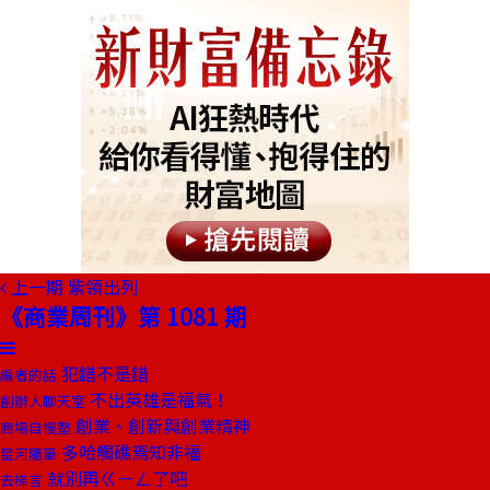
上一期
紫領出列
《商業周刊》第 1081 期
犯錯不是錯
編者的話
不出英雄是福氣！
創辦人聊天室
創業、創新與創業精神
商場自慢塾
多哈觸礁焉知非福
星河隨筆
就別再ㄍㄧㄥ了吧
去梯言