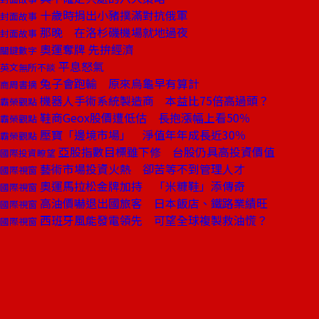
十歲時捐出小豬撲滿對抗俄軍
封面故事
那晚 在洛杉磯機場就地過夜
封面故事
奧運奪牌 先拚經濟
關鍵數字
平息怒氣
英文無所不談
兔子會跑輸 原來烏龜早有算計
商周書摘
機器人手術系統製造商 本益比75倍高過頭？
霸榮觀點
鞋商Geox股價遭低估 長抱漲幅上看50％
霸榮觀點
壓寶「邊境市場」 淨值年年成長近30％
霸榮觀點
亞股指數目標雖下修 台股仍具高投資價值
國際投資瞭望
藝術市場投資火熱 卻苦等不到管理人才
國際視窗
奧運馬拉松金牌加持 「米糠鞋」添傳奇
國際視窗
高油價嚇退出國旅客 日本飯店、鐵路業績旺
國際視窗
西班牙風能發電領先 可望全球複製救油慌？
國際視窗