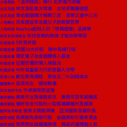
「溫州錢莊」橫行 北京強力收編
大陸焦點
林文淵名氣大壞事 女兒求職屢碰壁
台北耳語
韋伯韜婚姻才梅開三度 事業又連中三元
台北耳語
忠泰建設李忠義父子的鬆緊哲學
人物專訪
Nautica創辦人的「根與翅膀」品牌學
人物特寫
有找答案的熱情 才能快樂學習
給兒女的傳家信
5折買好股
封面故事
首選10大好股 賺中長線行情
封面故事
鎖定電子加金融雙核心基金
封面故事
征服恐懼的懶人操盤法
封面故事
中外首富都力行的悲觀入市學
封面故事
數位教育課程 節省五○％訓練成本
管理小品
投資校友 績效較優
關鍵數字
守貞與禁慾宣誓
英文無所不談
美房市出現復甦前兆 房價可望年底觸底
霸榮觀點
偏好有支付股利小型股兼顧獲利及風險
霸榮觀點
搶食太陽能商機 亞洲國家各展所長
國際投資瞭望
救美股先救銀行股 金融業盼引進新資金
國際視窗
熟男熟女結婚講排場 精品式婚禮超人氣
國際視窗