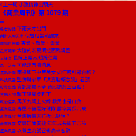
上一期
小強精神出頭天
《商業周刊》第 1079 期
下雨天才出門
編者的話
似曾相識燕歸來
創辦人聊天室
專業、敬業、樂業
商場自慢塾
大陸的宏觀調控面臨調整
星河隨筆
長線正義vs.短線仁義
去梯言
可能還有壞消息
馬丁沃夫
南投鄉下中等美女 如何吸引郭台銘？
焦點新聞
整併聯家軍「洪嘉聰概念股」看漲
科技風雲
資訊揭露不全 台股錯殺三百點！
投資焦點
賴正鎰騎虎難下
焦點人物
馬英九親上火線 救民也是自救
政治焦點
專壓不被看好球隊 勝率常保六成
產業風雲
台灣房價天花板已顯現？
產業風雲
奇襲理論奏效 年年成長逾五○％
產業風雲
以養生為號召衝高來客數
產業風雲