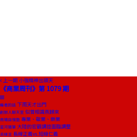
上一期
小強精神出頭天
《商業周刊》第 1079 期
下雨天才出門
編者的話
似曾相識燕歸來
創辦人聊天室
專業、敬業、樂業
商場自慢塾
大陸的宏觀調控面臨調整
星河隨筆
長線正義vs.短線仁義
去梯言