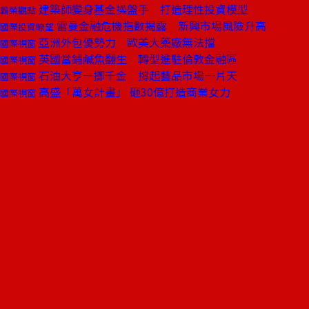
建築師變身基金操盤手 打造理性投資模型
霸榮觀點
雷曼金融危機指數揭露 新興市場風險升高
國際投資瞭望
亞洲外包優勢力 歐美大藥廠無法擋
國際視窗
英國當鋪鹹魚翻生 轉型進駐倫敦金融區
國際視窗
石油大亨一擲千金 撐起藝品市場一片天
國際視窗
高盛「萬女計畫」 砸30億打造商業女力
國際視窗