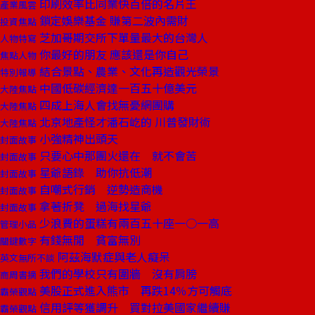
印刷效率比同業快百倍的名片王
產業風雲
鎖定娛樂基金 賺第二波內需財
投資焦點
芝加哥期交所下單量最大的台灣人
人物特寫
你最好的朋友 應該還是你自己
焦點人物
結合景點、農業、文化再造觀光榮景
特別報導
中國低碳經濟達一百五十億美元
大陸焦點
四成上海人會找無憂網團購
大陸焦點
北京地產怪才潘石屹的 川普發財術
大陸焦點
小強精神出頭天
封面故事
只要心中那團火還在 就不會苦
封面故事
星爺語錄 助你抗低潮
封面故事
自嘲式行銷 逆勢造商機
封面故事
拿著折凳 過海找星爺
封面故事
少浪費的蛋糕有兩百五十座一○一高
管理小品
有錢無閒 貧富無別
關鍵數字
阿茲海默症與老人癡呆
英文無所不談
我們的學校只有圍牆 沒有肩膀
商周書摘
美股正式進入熊市 再跌14％方可觸底
霸榮觀點
信用評等獲調升 買對拉美國家繼續賺
霸榮觀點