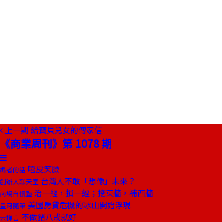
上一期
給寶貝兒女的傳家信
《商業周刊》第 1078 期
嘻皮笑臉
編者的話
台灣人不敢「想像」未來？
創辦人聊天室
治一經，損一經；挖東牆，補西牆
商場自慢塾
美國房貸危機的冰山開始浮現
星河隨筆
不做豬八戒就好
去梯言