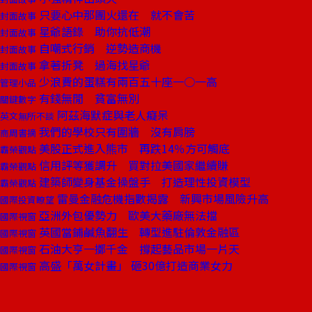
只要心中那團火還在 就不會苦
封面故事
星爺語錄 助你抗低潮
封面故事
自嘲式行銷 逆勢造商機
封面故事
拿著折凳 過海找星爺
封面故事
少浪費的蛋糕有兩百五十座一○一高
管理小品
有錢無閒 貧富無別
關鍵數字
阿茲海默症與老人癡呆
英文無所不談
我們的學校只有圍牆 沒有肩膀
商周書摘
美股正式進入熊市 再跌14％方可觸底
霸榮觀點
信用評等獲調升 買對拉美國家繼續賺
霸榮觀點
建築師變身基金操盤手 打造理性投資模型
霸榮觀點
雷曼金融危機指數揭露 新興市場風險升高
國際投資瞭望
亞洲外包優勢力 歐美大藥廠無法擋
國際視窗
英國當鋪鹹魚翻生 轉型進駐倫敦金融區
國際視窗
石油大亨一擲千金 撐起藝品市場一片天
國際視窗
高盛「萬女計畫」 砸30億打造商業女力
國際視窗