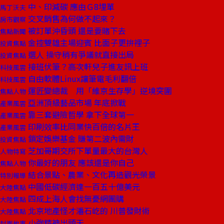
中、印減碳 應由Ｇ8埋單
馬丁沃夫
交叉銷售為何做不起來？
房市觀察
被訂單沖昏頭 還是要賭下去
焦點新聞
金控雙雄主場迎賓 比面子更拚裡子
投資焦點
選人 操守稍有爭議就直接出局
投資焦點
接班伏筆？高次軒兒子進友訊上班
科技風雲
自由軟體Linux讓筆電毛利翻倍
科技風雲
運匠變總裁 用「維京生存學」逆境突圍
焦點人物
亞洲頂級藝品市場 年底掀戰
產業風雲
靠三套避險哲學 拿下全球第一
產業風雲
印刷效率比同業快百倍的名片王
產業風雲
鎖定娛樂基金 賺第二波內需財
投資焦點
芝加哥期交所下單量最大的台灣人
人物特寫
你最好的朋友 應該還是你自己
焦點人物
結合景點、農業、文化再造觀光榮景
特別報導
中國低碳經濟達一百五十億美元
大陸焦點
四成上海人會找無憂網團購
大陸焦點
北京地產怪才潘石屹的 川普發財術
大陸焦點
小強精神出頭天
封面故事