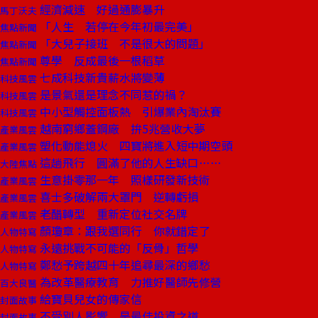
經濟減速 好過通膨暴升
馬丁沃夫
「人生 若停在今年初最完美」
焦點新聞
「大兒子接班 不是很大的問題」
焦點新聞
尊學 反成最後一根稻草
焦點新聞
七成科技新貴薪水將變薄
科技風雲
是景氣還是理念不同惹的禍？
科技風雲
中小型觸控面板熱 引爆業內淘汰賽
科技風雲
越南窮鄉蓋鋼廠 拚5兆營收大夢
產業風雲
塑化動能熄火 四寶將進入短中期空頭
產業風雲
這趟飛行 圓滿了他的人生缺口……
大陸焦點
生意掛零那一年 照樣研發新技術
產業風雲
喜士多破解兩大罩門 逆轉虧損
產業風雲
老醋轉型 重新定位社交名牌
產業風雲
顏瓊章：跟我選同行 你就錯定了
人物特寫
永遠挑戰不可能的「反骨」哲學
人物特寫
鄭愁予跨越四十年追尋最深的鄉愁
人物特寫
為改革醫療教育 力推好醫師先修營
百大良醫
給寶貝兒女的傳家信
封面故事
不受別人影響 是最佳投資之道
封面故事