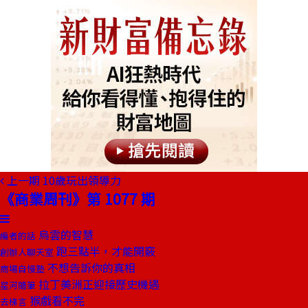
上一期
10歲玩出領導力
《商業周刊》第 1077 期
烏雲的智慧
編者的話
跑三點半，才能開竅
創辦人聊天室
不想告訴你的真相
商場自慢塾
拉丁美洲正迎接歷史機遇
星河隨筆
猴戲看不完
去梯言