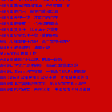
準備地圖和撲滿 帶她們闖世界
封面故事
做自己 學會自愛和感恩
封面故事
表裡一致 才能自由自在
封面故事
做失敗了 也是你的價值
封面故事
負責任 比考滿分更重要
封面故事
家書為孩子留下愛的紀錄
封面故事
運將兼任風紀 員工當神秘訪客
管理小品
藏量難明 油價分歧
關鍵數字
螞蟻上樹
英文無所不談
龍應台陪母親走的那一段路
商周書摘
次貸洪流沖刷後 華爾街將重建新貌
霸榮觀點
看兩大利空夾擊 一個基金經理人的應變
霸榮觀點
政策搖擺比政局不穩 更威脅泰國經濟
國際投資瞭望
北京奧運炒熱買氣 影音家電業者大車拚
國際視窗
哈佛研究：未來10年 美國房市將分區復甦
國際視窗