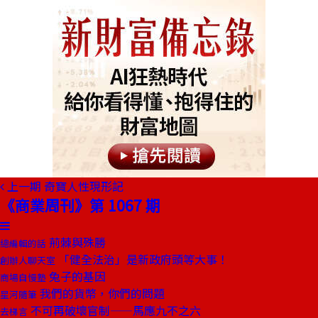
上一期
奇寶人性現形記
《商業周刊》第 1067 期
荊棘與殊勝
總編輯的話
「健全法治」是新政府頭等大事！
創辦人聊天室
兔子的基因
商場自慢塾
我們的貨幣，你們的問題
星河隨筆
不可再破壞官制——馬應九不之六
去梯言