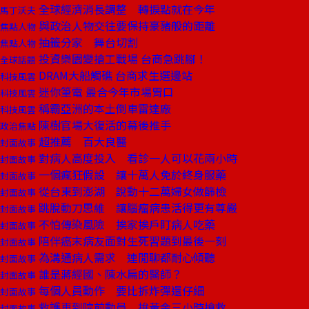
全球經濟消長調整 轉捩點就在今年
馬丁沃夫
與政治人物交往要保持豪豬般的距離
焦點人物
抽籤分家 舞台切割
焦點人物
投資樂園變搶工戰場 台商急跳腳！
全球話題
DRAM大船觸礁 台商求生選邊站
科技風雲
迷你筆電 最合今年市場胃口
科技風雲
稱霸亞洲的本土倒車雷達廠
科技風雲
陳樹官場大復活的幕後推手
政治焦點
超推薦 百大良醫
封面故事
對病人高度投入 看診一人可以花兩小時
封面故事
一個瘋狂假設 讓十萬人免於終身服藥
封面故事
從台東到澎湖 說動十二萬婦女做篩檢
封面故事
跳脫動刀思維 讓腦瘤病患活得更有尊嚴
封面故事
不怕傳染風險 挨家挨戶盯病人吃藥
封面故事
陪伴癌末病友面對生死習題到最後一刻
封面故事
為溝通病人需求 連閒聊都耐心傾聽
封面故事
誰是蔣經國、陳水扁的醫師？
封面故事
每個人員動作 要比拆炸彈還仔細
封面故事
救護車到院前動員 拚黃金三小時搶救
封面故事