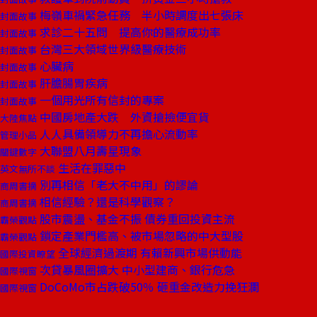
梅嶺車禍緊急任務 半小時調度出七張床
封面故事
求診二十五問 提高你的醫療成功率
封面故事
台灣三大領域世界級醫療技術
封面故事
心臟病
封面故事
肝膽腸胃疾病
封面故事
一個用光所有信封的專案
封面故事
中國房地產大跌 外資搶撿便宜貨
大陸焦點
人人具備領導力不再擔心流動率
管理小品
大聯盟八月壽星現象
關鍵數字
生活在罪惡中
英文無所不談
別再相信「老大不中用」的謬論
商周書摘
相信經驗？還是科學觀察？
商周書摘
股市震盪、基金不振 債券重回投資主流
霸榮觀點
鎖定產業門檻高、被市場忽略的中大型股
霸榮觀點
全球經濟過渡期 有賴新興市場供動能
國際投資瞭望
次貸暴風圈擴大 中小型建商、銀行危急
國際視窗
DoCoMo市占跌破50％ 砸重金改造力挽狂瀾
國際視窗