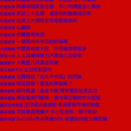
梅嶺車禍緊急任務 半小時調度出七張床
封面故事
求診二十五問 提高你的醫療成功率
封面故事
台灣三大領域世界級醫療技術
封面故事
心臟病
封面故事
肝膽腸胃疾病
封面故事
一個用光所有信封的專案
封面故事
中國房地產大跌 外資搶撿便宜貨
大陸焦點
人人具備領導力不再擔心流動率
管理小品
大聯盟八月壽星現象
關鍵數字
生活在罪惡中
英文無所不談
別再相信「老大不中用」的謬論
商周書摘
相信經驗？還是科學觀察？
商周書摘
股市震盪、基金不振 債券重回投資主流
霸榮觀點
鎖定產業門檻高、被市場忽略的中大型股
霸榮觀點
全球經濟過渡期 有賴新興市場供動能
國際投資瞭望
次貸暴風圈擴大 中小型建商、銀行危急
國際視窗
DoCoMo市占跌破50％ 砸重金改造力挽狂瀾
國際視窗