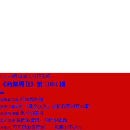
上一期
奇寶人性現形記
《商業周刊》第 1067 期
荊棘與殊勝
總編輯的話
「健全法治」是新政府頭等大事！
創辦人聊天室
兔子的基因
商場自慢塾
我們的貨幣，你們的問題
星河隨筆
不可再破壞官制——馬應九不之六
去梯言