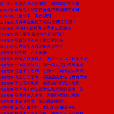
全球經濟消長調整 轉捩點就在今年
馬丁沃夫
與政治人物交往要保持豪豬般的距離
焦點人物
抽籤分家 舞台切割
焦點人物
投資樂園變搶工戰場 台商急跳腳！
全球話題
DRAM大船觸礁 台商求生選邊站
科技風雲
迷你筆電 最合今年市場胃口
科技風雲
稱霸亞洲的本土倒車雷達廠
科技風雲
陳樹官場大復活的幕後推手
政治焦點
超推薦 百大良醫
封面故事
對病人高度投入 看診一人可以花兩小時
封面故事
一個瘋狂假設 讓十萬人免於終身服藥
封面故事
從台東到澎湖 說動十二萬婦女做篩檢
封面故事
跳脫動刀思維 讓腦瘤病患活得更有尊嚴
封面故事
不怕傳染風險 挨家挨戶盯病人吃藥
封面故事
陪伴癌末病友面對生死習題到最後一刻
封面故事
為溝通病人需求 連閒聊都耐心傾聽
封面故事
誰是蔣經國、陳水扁的醫師？
封面故事
每個人員動作 要比拆炸彈還仔細
封面故事
救護車到院前動員 拚黃金三小時搶救
封面故事