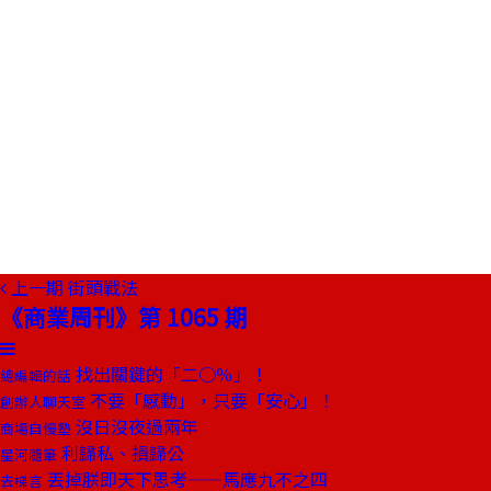
上一期
街頭戰法
《商業周刊》第 1065 期
找出關鍵的「二○％」！
總編輯的話
不要「感動」，只要「安心」！
創辦人聊天室
沒日沒夜過兩年
商場自慢塾
利歸私、損歸公
星河隨筆
丟掉朕即天下思考——馬應九不之四
去梯言