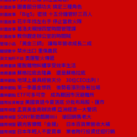
圖書館分類功夫 搞定三種角色
封面故事
「Big5」密技 十五分鐘管好三百人
封面故事
花半年找左右手 停止當救火隊
封面故事
葛洛夫親授四堂時間管理課
封面故事
教你趕走辦公室的時間賊
封面故事
「黃金三師」 讓每年營收成長二成
管理小品
禁米出口 重傷農民
關鍵數字
奧運聖火傳遞
英文無所不談
擺脫雜物糾纏享受效率生活
商周書摘
蘇格拉底去隆鼻 還是蘇格拉底
商周書摘
地球上最具經營天分 30位CEO出列！
霸榮觀點
第一季基金慘跌 後勢看漲別急著出場
霸榮觀點
ETF可多可空 成為艱困市況避難所
霸榮觀點
美國衰退今夏落底 分批布局股、匯市
國際投資瞭望
孟買黃金商辦流標 亞洲經濟一大警訊
國際視窗
SONY新遊戲勝Wii 搶回銷售老大
國際視窗
觀光客慷慨「金援」 日本百貨業營收大補
國際視窗
日本年輕人不愛買車 業者跨行投資迂迴行銷
國際視窗