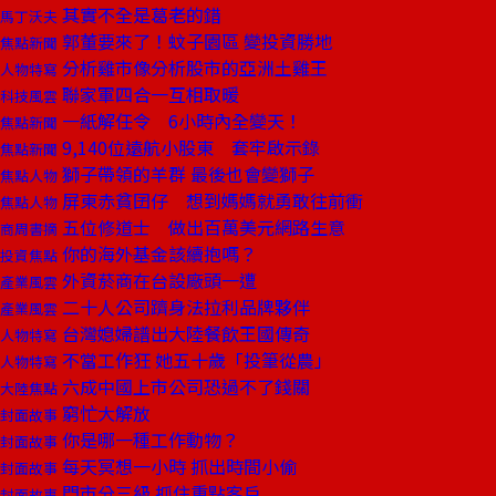
其實不全是葛老的錯
馬丁沃夫
郭董要來了！蚊子園區 變投資勝地
焦點新聞
分析雞市像分析股市的亞洲土雞王
人物特寫
聯家軍四合一互相取暖
科技風雲
一紙解任令 6小時內全變天！
焦點新聞
9,140位遠航小股東 套牢啟示錄
焦點新聞
獅子帶領的羊群 最後也會變獅子
焦點人物
屏東赤貧囝仔 想到媽媽就勇敢往前衝
焦點人物
五位修道士 做出百萬美元網路生意
商周書摘
你的海外基金該續抱嗎？
投資焦點
外資菸商在台設廠頭一遭
產業風雲
二十人公司躋身法拉利品牌夥伴
產業風雲
台灣媳婦譜出大陸餐飲王國傳奇
人物特寫
不當工作狂 她五十歲「投筆從農」
人物特寫
六成中國上市公司恐過不了錢關
大陸焦點
窮忙大解放
封面故事
你是哪一種工作動物？
封面故事
每天冥想一小時 抓出時間小偷
封面故事
門市分三級 抓住重點客戶
封面故事