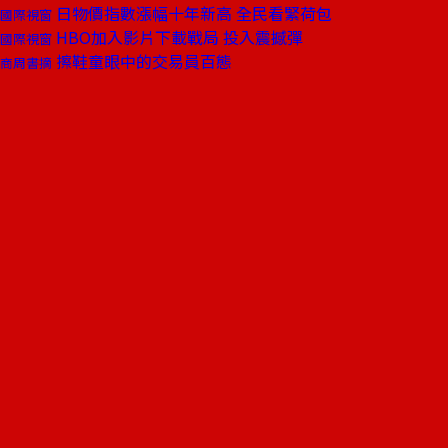
日物價指數漲幅十年新高 全民看緊荷包
國際視窗
HBO加入影片下載戰局 投入震撼彈
國際視窗
擦鞋童眼中的交易員百態
商周書摘