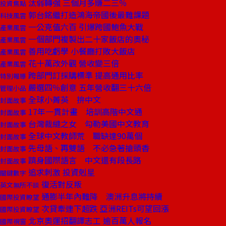
汰弱轉強 三個月多賺二三％
投資焦點
郭台銘繼打造鴻海帝國後最難課題
科技風雲
一公克值六百 引爆跨國鮑魚大戰
產業風雲
一個部門複製出二十家飯店的奧秘
產業風雲
善用吃虧學 小餐廳打敗大飯店
產業風雲
花十萬改外觀 營收變三倍
產業風雲
跨部門訂採購標準 提高通用比率
特別報導
嚴選四％創意 五年營收翻三十六倍
管理小品
全球小菁英 拚中文
封面故事
17年一貫計畫 培訓高階中文通
封面故事
台灣裁縫之女 勾勒美國中文教育
封面故事
全球中文教師荒 職缺達90萬個
封面故事
先母語、再雙語 不必急著搶頭香
封面故事
躋身國際語言 中文還有段長路
封面故事
追求刺激 投資剋星
關鍵數字
復活對反叛
英文無所不談
通膨半年內難降 澳洲升息將持續
國際投資瞭望
次貸牽連下超跌 亞洲REITs可望回漲
國際投資瞭望
北京奧運招翻譯志工 逾百萬人報名
國際視窗