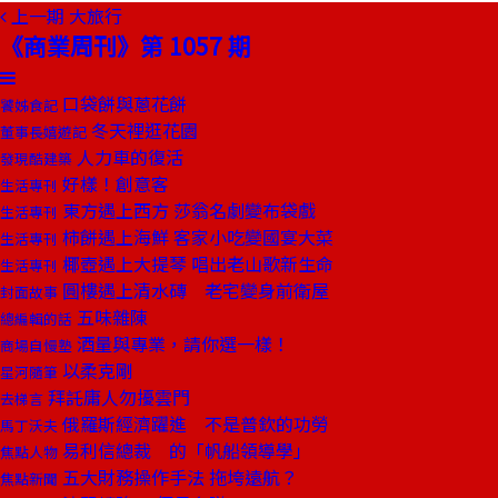
上一期
大旅行
《商業周刊》第 1057 期
口袋餅與蔥花餅
饕姊食記
冬天裡逛花園
董事長嬉遊記
人力車的復活
發現酷建築
好樣！創意客
生活專刊
東方遇上西方 莎翁名劇變布袋戲
生活專刊
柿餅遇上海鮮 客家小吃變國宴大菜
生活專刊
椰壺遇上大提琴 唱出老山歌新生命
生活專刊
圓樓遇上清水磚 老宅變身前衛屋
封面故事
五味雜陳
總編輯的話
酒量與專業，請你選一樣！
商場自慢塾
以柔克剛
星河隨筆
拜託庸人勿擾雲門
去梯言
俄羅斯經濟躍進 不是普欽的功勞
馬丁沃夫
易利信總裁 的「帆船領導學」
焦點人物
五大財務操作手法 拖垮遠航？
焦點新聞