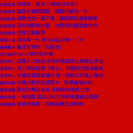
零成本、量身 訂做指日可待！
封面故事
當孩子會問問題 問題已解決一半
封面故事
讓學生從一竅不通 變國際科展常勝軍
封面故事
英文課聊柏拉圖 地理課計畫環遊世界
封面故事
他住在電腦裡
封面故事
成本降一％ 單位收益卻增一○％
管理小品
魔法世界的「反經濟」
關鍵數字
小眾特別市場
英文無所不談
因應人口縮減 修改勞動政策比鼓勵生育佳
經濟學人
第二季成長遭「灌水」 中國經濟還沒過熱
經濟學人
次級房貸風暴擴大 單一保險公司進入警戒
經濟學人
中國大動作投資西方 歐美審慎以對
國際視窗
歐元對美元急升 反映歐洲復甦力道
國際視窗
一場強震 震出日本汽車供應鏈寡占問題
國際視窗
波音的豪賭：用維基概念造飛機
商周書摘