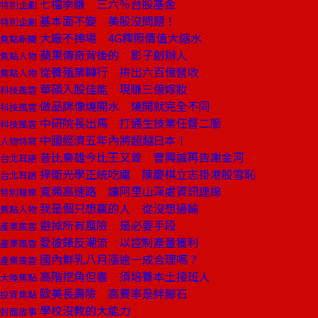
七檔季賺 三六％台股基金
特別企劃
基本面不變 美股沒問題！
特別企劃
大廠不捧場 4G釋照價值大縮水
焦點新聞
蘋果傳奇背後的 影子創辦人
焦點人物
從養殖業轉行 拚出六百億營收
焦點人物
華碩入股佳能 現賺三億嫁妝
科技風雲
做品牌像燒開水 燒開就完全不同
科技風雲
中研院長出馬 打通生技業任督二脈
科技風雲
中國經濟五年內將超越日本！
人物特寫
昔比梟雄今比王又曾 曹興誠再告謝金河
台北耳語
捍衛光學正統吃癟 陳慶棋立志掛港股雪恥
台北耳語
寬頻高速路 讓阿里山深處資訊連線
特別報導
我是個只想贏的人 從沒想過輸
焦點人物
避掉所有風險 是必要手段
產業風雲
愛彼錶反潮流 以控制產量獲利
產業風雲
國內鮮乳八月漲逾一成合理嗎？
產業風雲
高階挖角但書 須培養本土接班人
大陸焦點
歐美長壽險 高費率是絆腳石
投資焦點
學校沒教的大能力
封面故事