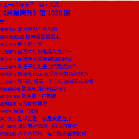
上一期
好日子 變，大贏！
《商業周刊》第 1028 期
滷肉飯與虱目魚粥
饕姊食記
推車過橋慢慢走
董事長嬉遊記
新‧遊‧學
生活專刊
從匠氣打鼓進階人鼓合一
生活專刊
從肢體不協調到聞樂起舞
生活專刊
零底子也能畫出驚豔處女作
生活專刊
到納米比亞 感受沙漠的色彩魅力
生活專刊
到高雄 體驗一五○年前的英式風情
生活專刊
歡迎來到新知識時代
客座總編輯
紮硬寨，打死戰
商場自慢塾
東西對抗再現
星河隨筆
扁扁‧謝謝
去梯言
全球金融 該居安思危了
馬丁沃夫
購併前必做的 四面向查核
房市觀察
八千六百點 是台股最堅實防線
特別企劃