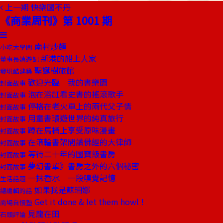
上一期
快樂國不丹
《商業周刊》第 1001 期
南村炒麵
小吃大學問
新港的船上人家
董事長嬉遊記
聖誕樹旅館
發現酷建築
歡迎光臨 我的書樂園
封面故事
泡在浴缸看史書的搖滾歌手
封面故事
停格在老火車上的兩代父子情
封面故事
用童書環遊世界的純真旅行
封面故事
蹲在馬桶上享受原味漫畫
封面故事
在滾輪書架間讀佛經的大律師
封面故事
等待二十年的國寶級書房
封面故事
夢幻書單》書房之外的六個秘密
封面故事
一抹香水 一段嗅覺記憶
生活話題
如果我是蘇珊娜
總編輯的話
Get it done & let them howl !
商場自慢塾
見龍在田
石頭評論