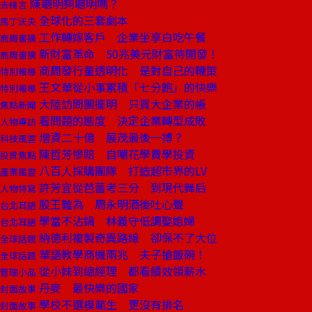
陳聰明夠聰明嗎？
去梯言
全球化的三套劇本
馬丁沃夫
工作轉嫁客戶 企業坐享白吃午餐
商周書摘
新財富革命 50兆美元財富待開發！
商周書摘
商周發行量透明化 是對自己的鞭策
特別報導
王文華從小事累積「七分飽」的快樂
特別報導
大陸訪問團擺明 只買大企業的帳
焦點新聞
看問題的態度 決定企業轉型成敗
人物專訪
增資二十億 展茂最後一搏？
科技風雲
陳哲芳慘賠 自嘲花學費學投資
投資焦點
八百人採購團隊 打造超市界的LV
產業風雲
許芳宜從芭蕾考三分 到現代舞后
人物特寫
股王難為 周永明酒後吐心聲
台北耳語
學當不沾鍋 林義守低調娶媳婦
台北耳語
納德利複製奇異路線 卻保不了大位
全球話題
華語教學商機兩兆 夫子搶飯碗！
全球話題
從小妹到總經理 都看績效領薪水
管理小品
丹麥 最快樂的國家
封面故事
學校不選模範生 更沒有排名
封面故事