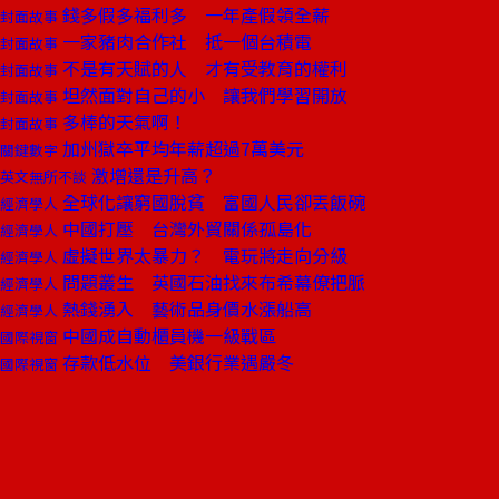
錢多假多福利多 一年產假領全薪
封面故事
一家豬肉合作社 抵一個台積電
封面故事
不是有天賦的人 才有受教育的權利
封面故事
坦然面對自己的小 讓我們學習開放
封面故事
多棒的天氣啊！
封面故事
加州獄卒平均年薪超過7萬美元
關鍵數字
激增還是升高？
英文無所不談
全球化讓窮國脫貧 富國人民卻丟飯碗
經濟學人
中國打壓 台灣外貿關係孤島化
經濟學人
虛擬世界太暴力？ 電玩將走向分級
經濟學人
問題叢生 英國石油找來布希幕僚把脈
經濟學人
熱錢湧入 藝術品身價水漲船高
經濟學人
中國成自動櫃員機一級戰區
國際視窗
存款低水位 美銀行業遇嚴冬
國際視窗