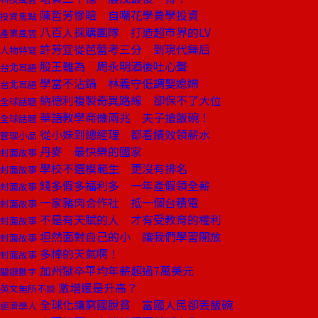
陳哲芳慘賠 自嘲花學費學投資
投資焦點
八百人採購團隊 打造超市界的LV
產業風雲
許芳宜從芭蕾考三分 到現代舞后
人物特寫
股王難為 周永明酒後吐心聲
台北耳語
學當不沾鍋 林義守低調娶媳婦
台北耳語
納德利複製奇異路線 卻保不了大位
全球話題
華語教學商機兩兆 夫子搶飯碗！
全球話題
從小妹到總經理 都看績效領薪水
管理小品
丹麥 最快樂的國家
封面故事
學校不選模範生 更沒有排名
封面故事
錢多假多福利多 一年產假領全薪
封面故事
一家豬肉合作社 抵一個台積電
封面故事
不是有天賦的人 才有受教育的權利
封面故事
坦然面對自己的小 讓我們學習開放
封面故事
多棒的天氣啊！
封面故事
加州獄卒平均年薪超過7萬美元
關鍵數字
激增還是升高？
英文無所不談
全球化讓窮國脫貧 富國人民卻丟飯碗
經濟學人