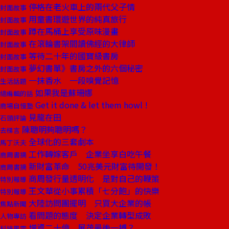
停格在老火車上的兩代父子情
封面故事
用童書環遊世界的純真旅行
封面故事
蹲在馬桶上享受原味漫畫
封面故事
在滾輪書架間讀佛經的大律師
封面故事
等待二十年的國寶級書房
封面故事
夢幻書單》書房之外的六個秘密
封面故事
一抹香水 一段嗅覺記憶
生活話題
如果我是蘇珊娜
總編輯的話
Get it done & let them howl !
商場自慢塾
見龍在田
石頭評論
陳聰明夠聰明嗎？
去梯言
全球化的三套劇本
馬丁沃夫
工作轉嫁客戶 企業坐享白吃午餐
商周書摘
新財富革命 50兆美元財富待開發！
商周書摘
商周發行量透明化 是對自己的鞭策
特別報導
王文華從小事累積「七分飽」的快樂
特別報導
大陸訪問團擺明 只買大企業的帳
焦點新聞
看問題的態度 決定企業轉型成敗
人物專訪
增資二十億 展茂最後一搏？
科技風雲