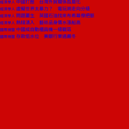
中國打壓 台灣外貿關係孤島化
經濟學人
虛擬世界太暴力？ 電玩將走向分級
經濟學人
問題叢生 英國石油找來布希幕僚把脈
經濟學人
熱錢湧入 藝術品身價水漲船高
經濟學人
中國成自動櫃員機一級戰區
國際視窗
存款低水位 美銀行業遇嚴冬
國際視窗