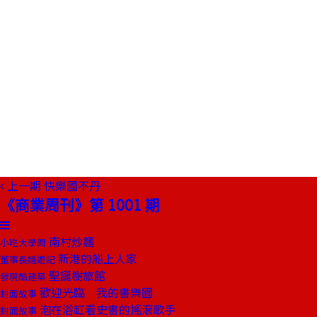
上一期
快樂國不丹
《商業周刊》第 1001 期
南村炒麵
小吃大學問
新港的船上人家
董事長嬉遊記
聖誕樹旅館
發現酷建築
歡迎光臨 我的書樂園
封面故事
泡在浴缸看史書的搖滾歌手
封面故事