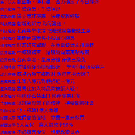
凱因斯、傅利曼 合力穩定了今日經濟
馬丁沃夫
千億企業‧千億視野
房市觀察
建立管理班底 快速複製經驗
焦點新聞
創新的新力 為何墜落？
科技風雲
花兩年學取捨 把賠錢貨變賺錢生意
科技風雲
鄒開蓮讓無名小站回心轉意
科技風雲
旺宏研究耀眼 在重量級論文掛頭牌
科技風雲
中概股領軍 港股將向兩萬點叩關
投資焦點
台商拿港、星身分證 身價三級跳
投資焦點
在紐約從小助理做起 學習伺候頂尖客戶
人物特寫
蘇貞昌頻下鄉散財 想辭官拚大選？
政治焦點
年賺八億元到虧損近一億元
產業風雲
愛馬仕加入精品業擴張大戰！
產業風雲
中國砂石禁出口 國產實業利多
產業風雲
以鋼筆與鏡子的精神 持續關懷社會
特別報導
他，扭轉1億人命運
封面故事
她們害怕借錢 你要一直去敲門
封面故事
5人互保 窮人還款率99％
封面故事
不必擁有權位 也能改變世界
封面故事