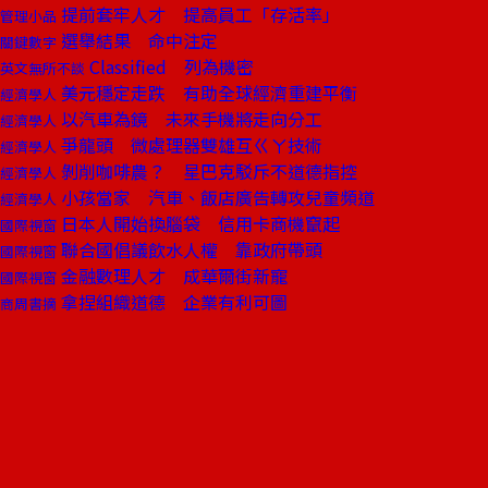
提前套牢人才 提高員工「存活率」
管理小品
選舉結果 命中注定
關鍵數字
Classified 列為機密
英文無所不談
美元穩定走跌 有助全球經濟重建平衡
經濟學人
以汽車為鏡 未來手機將走向分工
經濟學人
爭龍頭 微處理器雙雄互ㄍㄚ技術
經濟學人
剝削咖啡農？ 星巴克駁斥不道德指控
經濟學人
小孩當家 汽車、飯店廣告轉攻兒童頻道
經濟學人
日本人開始換腦袋 信用卡商機竄起
國際視窗
聯合國倡議飲水人權 靠政府帶頭
國際視窗
金融數理人才 成華爾街新寵
國際視窗
拿捏組織道德 企業有利可圖
商周書摘