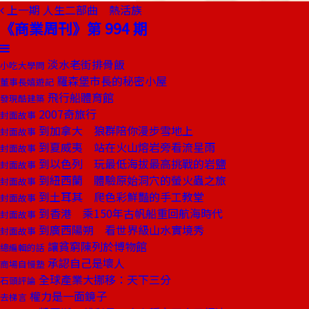
上一期
人生二部曲 熱活族
《商業周刊》第 994 期
淡水老街排骨飯
小吃大學問
羅森堡市長的秘密小屋
董事長嬉遊記
飛行船體育館
發現酷建築
2007奇旅行
封面故事
到加拿大 狼群陪你漫步雪地上
封面故事
到夏威夷 站在火山熔岩旁看流星雨
封面故事
到以色列 玩最低海拔最高挑戰的岩鹽
封面故事
到紐西蘭 體驗原始洞穴的螢火蟲之旅
封面故事
到土耳其 爬色彩鮮豔的手工教堂
封面故事
到香港 乘150年古帆船重回航海時代
封面故事
到廣西陽朔 看世界級山水實境秀
封面故事
讓貧窮陳列於博物館
總編輯的話
承認自己是壞人
商場自慢塾
全球產業大挪移：天下三分
石頭評論
權力是一面鏡子
去梯言