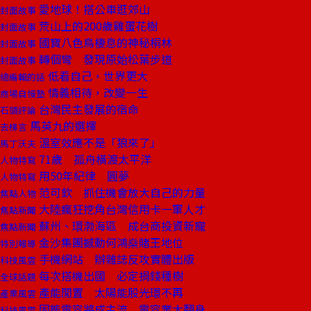
愛地球！搭公車逛郊山
封面故事
荒山上的200歲雞蛋花樹
封面故事
國寶八色鳥棲息的神秘桐林
封面故事
轉個彎 發現原始松葉步道
封面故事
低看自己，世界更大
總編輯的話
情義相待，改變一生
商場自慢塾
台灣民主發展的宿命
石頭評論
馬英九的選擇
去梯言
溫室效應不是「狼來了」
馬丁沃夫
71歲 孤舟橫渡太平洋
人物特寫
用50年紀律 圓夢
人物特寫
范可欽 抓住機會放大自己的力量
焦點人物
大陸瘋狂挖角台灣信用卡一軍人才
焦點新聞
蘇州、環渤海區 成台商投資新寵
焦點新聞
金沙集團撼動何鴻燊賭王地位
特別報導
手機網站 辦雜誌反攻實體出版
科技風雲
每次搭機出國 必定捐錢種樹
全球話題
產能閒置 太陽能股光環不再
產業風雲
固態電容將成主流 電容業大翻身
科技風雲