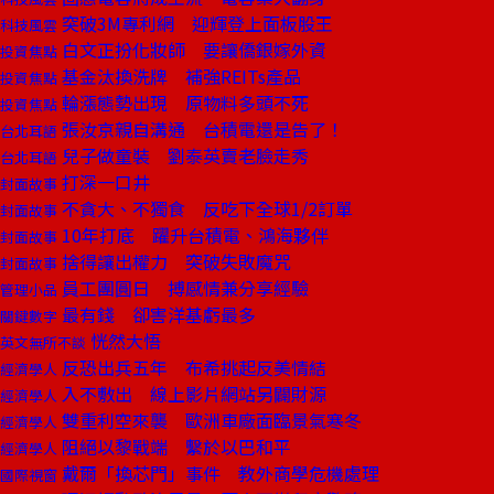
突破3M專利網 迎輝登上面板股王
科技風雲
白文正扮化妝師 要讓僑銀嫁外資
投資焦點
基金汰換洗牌 補強REITs產品
投資焦點
輪漲態勢出現 原物料多頭不死
投資焦點
張汝京親自溝通 台積電還是告了！
台北耳語
兒子做童裝 劉泰英賣老臉走秀
台北耳語
打深一口井
封面故事
不貪大、不獨食 反吃下全球1/2訂單
封面故事
10年打底 躍升台積電、鴻海夥伴
封面故事
捨得讓出權力 突破失敗魔咒
封面故事
員工團圓日 搏感情兼分享經驗
管理小品
最有錢 卻害洋基虧最多
關鍵數字
恍然大悟
英文無所不談
反恐出兵五年 布希挑起反美情結
經濟學人
入不敷出 線上影片網站另闢財源
經濟學人
雙重利空來襲 歐洲車廠面臨景氣寒冬
經濟學人
阻絕以黎戰端 繫於以巴和平
經濟學人
戴爾「換芯門」事件 教外商學危機處理
國際視窗