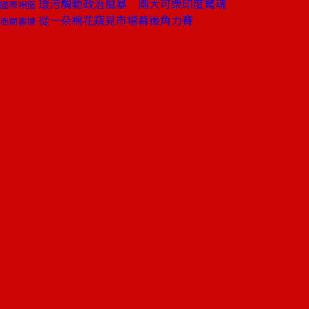
環污觸動政治風暴 兩大可樂印度驚魂
國際視窗
從一朵棉花窺見市場幕後角力賽
商周書摘