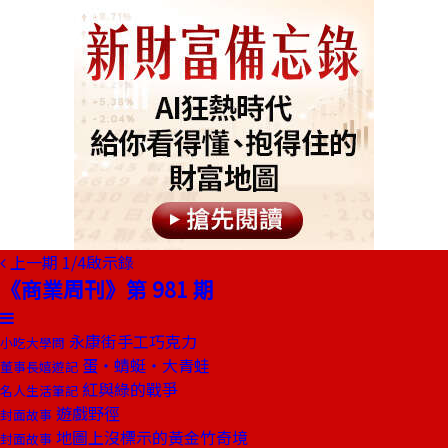
上一期
1/4啟示錄
《商業周刊》第 981 期
永康街手工巧克力
小吃大學問
蛋‧蜻蜓‧大青蛙
董事長嬉遊記
紅與綠的戰爭
名人生活筆記
遊戲野徑
封面故事
地圖上沒標示的黃金竹奇境
封面故事