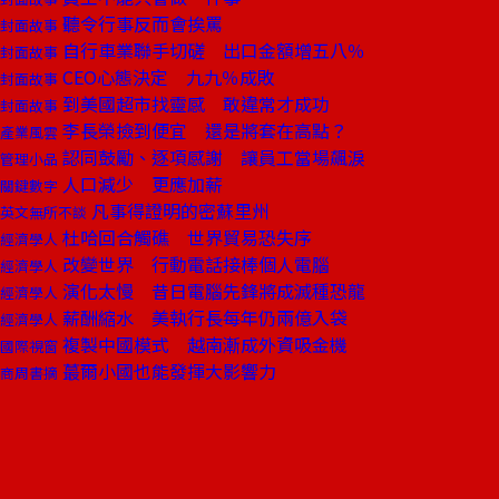
聽令行事反而會挨罵
封面故事
自行車業聯手切磋 出口金額增五八％
封面故事
CEO心態決定 九九％成敗
封面故事
到美國超市找靈感 敢違常才成功
封面故事
李長榮撿到便宜 還是將套在高點？
產業風雲
認同鼓勵、逐項感謝 讓員工當場飆淚
管理小品
人口減少 更應加薪
關鍵數字
凡事得證明的密蘇里州
英文無所不談
杜哈回合觸礁 世界貿易恐失序
經濟學人
改變世界 行動電話接棒個人電腦
經濟學人
演化太慢 昔日電腦先鋒將成滅種恐龍
經濟學人
薪酬縮水 美執行長每年仍兩億入袋
經濟學人
複製中國模式 越南漸成外資吸金機
國際視窗
蕞爾小國也能發揮大影響力
商周書摘