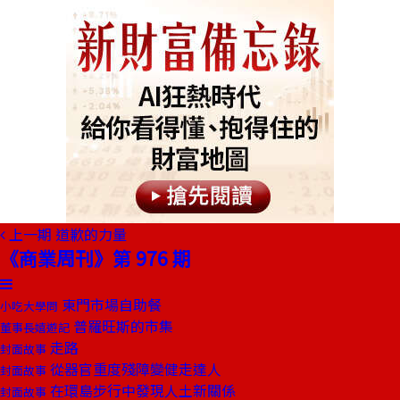
上一期
道歉的力量
《商業周刊》第 976 期
東門市場自助餐
小吃大學問
普羅旺斯的市集
董事長嬉遊記
走路
封面故事
從器官重度殘障變健走達人
封面故事
在環島步行中發現人土新關係
封面故事