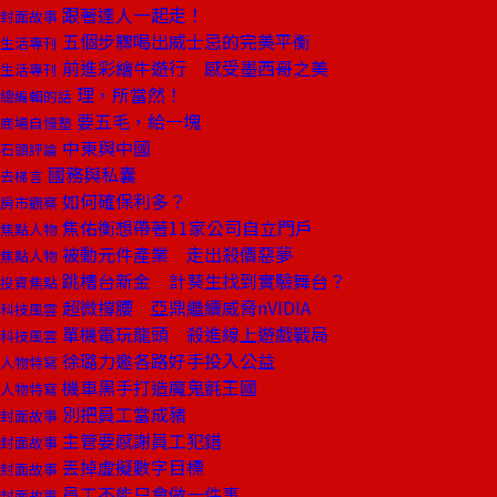
跟著達人一起走！
封面故事
五個步驟喝出威士忌的完美平衡
生活專刊
前進彩繪牛遊行 感受墨西哥之美
生活專刊
理，所當然！
總編輯的話
要五毛，給一塊
商場自慢塾
中東與中國
石頭評論
國務與私囊
去梯言
如何確保利多？
房市觀察
焦佑衡想帶著11家公司自立門戶
焦點人物
被動元件產業 走出殺價惡夢
焦點人物
跳槽台新金 計葵生找到實驗舞台？
投資焦點
超微撐腰 亞鼎繼續威脅nVIDIA
科技風雲
單機電玩龍頭 殺進線上遊戲戰局
科技風雲
徐璐力邀各路好手投入公益
人物特寫
機車黑手打造魔鬼氈王國
人物特寫
別把員工當成豬
封面故事
主管要感謝員工犯錯
封面故事
丟掉虛擬數字目標
封面故事
員工不能只會做一件事
封面故事