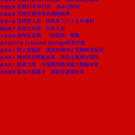
創業33年奉行的 成本控制術
封面故事
河南王堅持零負債經營學
封面故事
沒研發人員 四年拿下八十五件專利
管理小品
黃金左右腳 日進斗金
關鍵數字
避免反效果 「倒扁案」噤聲
大陸焦點
Collateral Damage殃及池魚
英文無所不談
窮人要脫貧 美政府得停止互踢教育足球
經濟學人
物流商扮移動倉庫 改寫企業庫存規則
經濟學人
股東力挺 米塔爾併歐洲最大鋼廠有望
經濟學人
拔掉大腦塞子 用創意建構未來
商周書摘