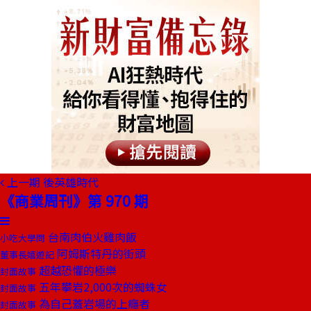
上一期
後英雄時代
《商業周刊》第 970 期
台南肉伯火雞肉飯
小吃大學問
阿姆斯特丹的街頭
董事長嬉遊記
超越恐懼的極樂
封面故事
五年攀岩2,000次的蜘蛛女
封面故事
為自己蓋岩場的上癮者
封面故事