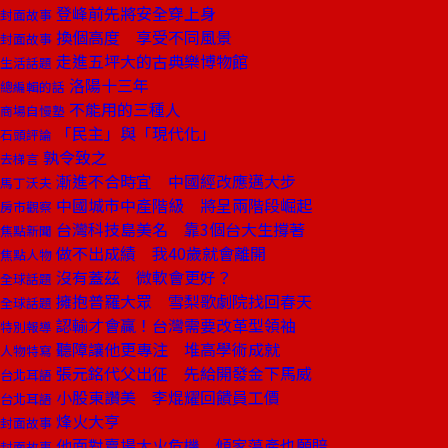
登峰前先將安全穿上身
封面故事
換個高度 享受不同風景
封面故事
走進五坪大的古典樂博物館
生活話題
洛陽十三年
總編輯的話
不能用的三種人
商場自慢塾
「民主」與「現代化」
石頭評論
孰令致之
去梯言
漸進不合時宜 中國經改應邁大步
馬丁沃夫
中國城市中產階級 將呈兩階段崛起
房市觀察
台灣科技島美名 靠3個台大生撐著
焦點新聞
做不出成績 我40歲就會離開
焦點人物
沒有蓋茲 微軟會更好？
全球話題
擁抱普羅大眾 雪梨歌劇院找回春天
全球話題
認輸才會贏！台灣需要改革型領袖
特別報導
聽障讓他更專注 堆高學術成就
人物特寫
張元銘代父出征 先給開發金下馬威
台北耳語
小股東讚美 李焜耀回饋員工價
台北耳語
烽火大亨
封面故事
他面對賣場大火危機 傾家蕩產也願賠
封面故事