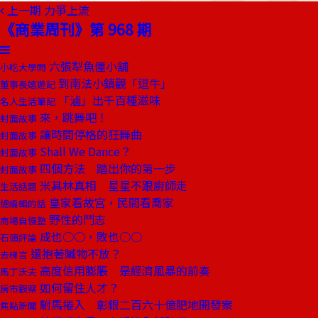
上一期
力爭上流
《商業周刊》第 968 期
六張犁魚僮小舖
小吃大學問
到南法小鎮觀「逗牛」
董事長嬉遊記
「滷」出千百種滋味
名人生活筆記
來，跳舞吧！
封面故事
讓時間停格的狂舞曲
封面故事
Shall We Dance？
封面故事
四個方法 踏出你的第一步
封面故事
米其林真相 星星不跟廚師走
生活話題
皇家看故宮，民間看喬家
總編輯的話
野性的鬥志
商場自慢塾
成也○○，敗也○○
石頭評論
還抱著贓物不放？
去梯言
高度信用膨脹 是經濟風暴的前奏
馬丁沃夫
如何留住人才？
房市觀察
駙馬捲入 彰銀二百六十億肥地開發案
焦點新聞