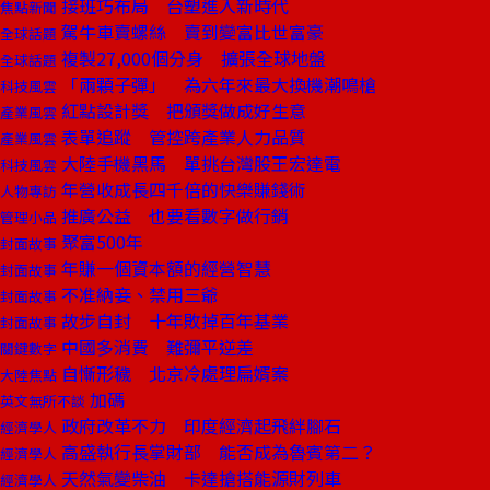
接班巧布局 台塑進入新時代
焦點新聞
駕牛車賣螺絲 賣到變富比世富豪
全球話題
複製27,000個分身 擴張全球地盤
全球話題
「兩顆子彈」 為六年來最大換機潮鳴槍
科技風雲
紅點設計獎 把頒獎做成好生意
產業風雲
表單追蹤 管控跨產業人力品質
產業風雲
大陸手機黑馬 單挑台灣股王宏達電
科技風雲
年營收成長四千倍的快樂賺錢術
人物專訪
推廣公益 也要看數字做行銷
管理小品
聚富500年
封面故事
年賺一個資本額的經營智慧
封面故事
不准納妾、禁用三爺
封面故事
故步自封 十年敗掉百年基業
封面故事
中國多消費 難彌平逆差
關鍵數字
自慚形穢 北京冷處理扁婿案
大陸焦點
加碼
英文無所不談
政府改革不力 印度經濟起飛絆腳石
經濟學人
高盛執行長掌財部 能否成為魯賓第二？
經濟學人
天然氣變柴油 卡達搶搭能源財列車
經濟學人