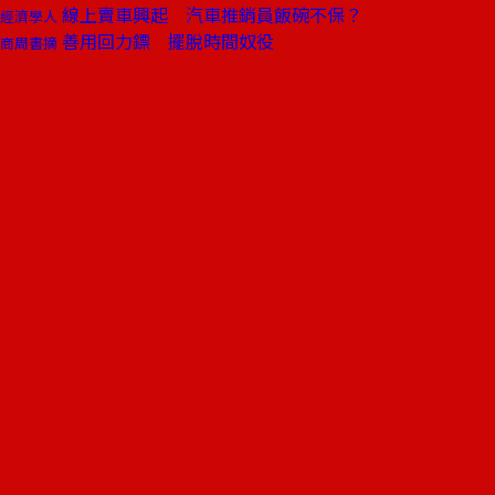
線上賣車興起 汽車推銷員飯碗不保？
經濟學人
善用回力鏢 擺脫時間奴役
商周書摘