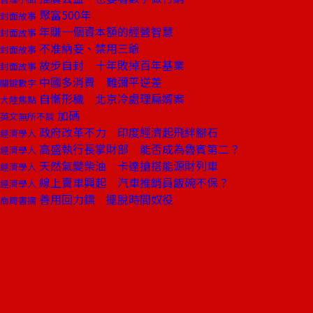
聚富500年
封面故事
年賺一個資本額的經營智慧
封面故事
不准納妾、禁用三爺
封面故事
故步自封 十年敗掉百年基業
封面故事
中國多消費 難彌平逆差
關鍵數字
自慚形穢 北京冷處理扁婿案
大陸焦點
加碼
英文無所不談
政府改革不力 印度經濟起飛絆腳石
經濟學人
高盛執行長掌財部 能否成為魯賓第二？
經濟學人
天然氣變柴油 卡達搶搭能源財列車
經濟學人
線上賣車興起 汽車推銷員飯碗不保？
經濟學人
善用回力鏢 擺脫時間奴役
商周書摘