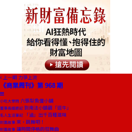
上一期
力爭上流
《商業周刊》第 968 期
六張犁魚僮小舖
小吃大學問
到南法小鎮觀「逗牛」
董事長嬉遊記
「滷」出千百種滋味
名人生活筆記
來，跳舞吧！
封面故事
讓時間停格的狂舞曲
封面故事