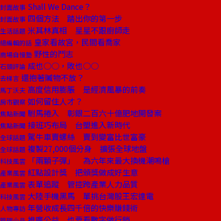
Shall We Dance？
封面故事
四個方法 踏出你的第一步
封面故事
米其林真相 星星不跟廚師走
生活話題
皇家看故宮，民間看喬家
總編輯的話
野性的鬥志
商場自慢塾
成也○○，敗也○○
石頭評論
還抱著贓物不放？
去梯言
高度信用膨脹 是經濟風暴的前奏
馬丁沃夫
如何留住人才？
房市觀察
駙馬捲入 彰銀二百六十億肥地開發案
焦點新聞
接班巧布局 台塑進入新時代
焦點新聞
駕牛車賣螺絲 賣到變富比世富豪
全球話題
複製27,000個分身 擴張全球地盤
全球話題
「兩顆子彈」 為六年來最大換機潮鳴槍
科技風雲
紅點設計獎 把頒獎做成好生意
產業風雲
表單追蹤 管控跨產業人力品質
產業風雲
大陸手機黑馬 單挑台灣股王宏達電
科技風雲
年營收成長四千倍的快樂賺錢術
人物專訪
推廣公益 也要看數字做行銷
管理小品