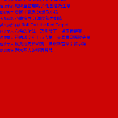
魔術盒管理點子 化創意為生意
管理小品
奧斯卡贏家 說話像小孩
關鍵數字
心腹病危 江澤民勢力劇降
大陸焦點
Roll Out the Red Carpet
英文無所不談
布希的賭注 恐引發下一場軍備競賽
經濟學人
紐約證交所上市告捷 交易員卻面臨失業
經濟學人
反貪污先於濟貧 世銀新當家引發爭議
經濟學人
迦太基人的經商智慧
商周書摘