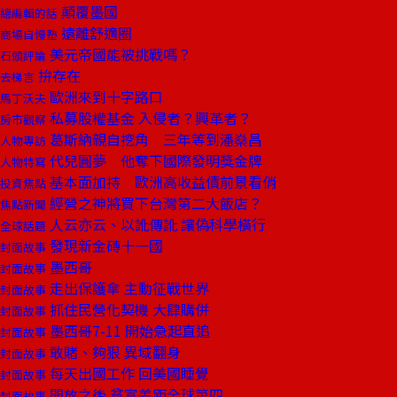
顛覆墨國
總編輯的話
遠離舒適圈
商場自慢塾
美元帝國能被挑戰嗎？
石頭評論
拚存在
去梯言
歐洲來到十字路口
馬丁沃夫
私募股權基金 入侵者？興革者？
房市觀察
葛斯納親自挖角 三年等到潘燊昌
人物專訪
代兒圓夢 他奪下國際發明獎金牌
人物特寫
基本面加持 歐洲高收益債前景看俏
投資焦點
經營之神將買下台灣第二大飯店？
焦點新聞
人云亦云、以訛傳訛 讓偽科學橫行
全球話題
發現新金磚十一國
封面故事
墨西哥
封面故事
走出保護傘 主動征戰世界
封面故事
抓住民營化契機 大肆購併
封面故事
墨西哥7-11 開始急起直追
封面故事
敢賭、夠狠 異域翻身
封面故事
每天出國工作 回美國睡覺
封面故事
開放之後 貧富差距全球第四
封面故事