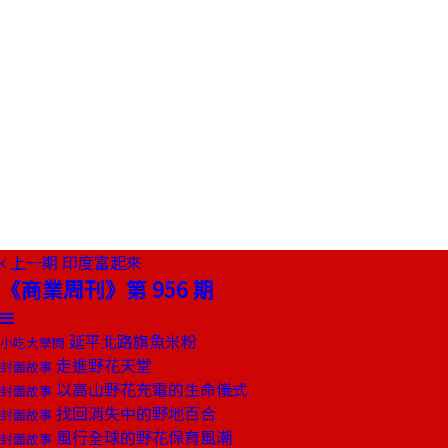
上一期
印度富起來
《商業周刊》第 956 期
延平北路旗魚米粉
小吃大學問
走進野花天堂
封面故事
以高山野花充電的生命儀式
封面故事
找回消失中的野地百合
封面故事
風行全球的野花保育風潮
封面故事