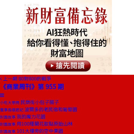
上一期
80對800的戰爭
《商業周刊》第 955 期
民樂街小包子腸子
小吃大學問
波爾多的老民宿和葡萄園
董事長嬉遊記
我的魔力花園
封面故事
用100種蘭花妝點原始山林
封面故事
101大樓旁的空中果園
封面故事