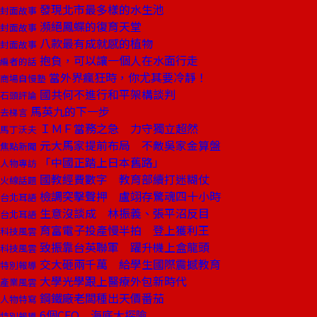
發現北市最多樣的水生池
封面故事
瀕絕鳳蝶的復育天堂
封面故事
八款最有成就感的植物
封面故事
抱負，可以讓一個人在水面行走
編者的話
當外界瘋狂時，你尤其要冷靜！
商場自慢塾
國共何不進行和平架構談判
石頭評論
馬英九的下一步
去梯言
ＩＭＦ當務之急 力守獨立超然
馬丁沃夫
元大馬家提前布局 不敵吳家金算盤
焦點新聞
「中國正踏上日本舊路」
人物專訪
國教經費數字 教育部續打迷糊仗
火線話題
檢調突擊聲押 盧翊存驚魂四十小時
台北耳語
生意沒談成 林振義、張平沼反目
台北耳語
育富電子投產慢半拍 登上獲利王
科技風雲
致振靠台英聯軍 躍升機上盒龍頭
科技風雲
交大砸兩千萬 給學生國際震撼教育
特別報導
大學光學跟上醫療外包新時代
產業風雲
鋼鐵廠老闆種出天價番茄
人物特寫
6個CEO 海底大探險
特別報導