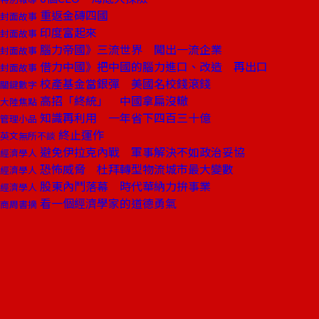
重返金磚四國
封面故事
印度富起來
封面故事
腦力帝國》三流世界 闖出一流企業
封面故事
借力中國》把中國的腦力進口、改造 再出口
封面故事
校產基金當銀彈 美國名校錢滾錢
關鍵數字
高招「終統」 中國拿扁沒轍
大陸焦點
知識再利用 一年省下四百三十億
管理小品
終止運作
英文無所不談
避免伊拉克內戰 軍事解決不如政治妥協
經濟學人
恐怖威脅 杜拜轉型物流城市最大變數
經濟學人
股東內鬥落幕 時代華納力拚事業
經濟學人
看一個經濟學家的道德勇氣
商周書摘