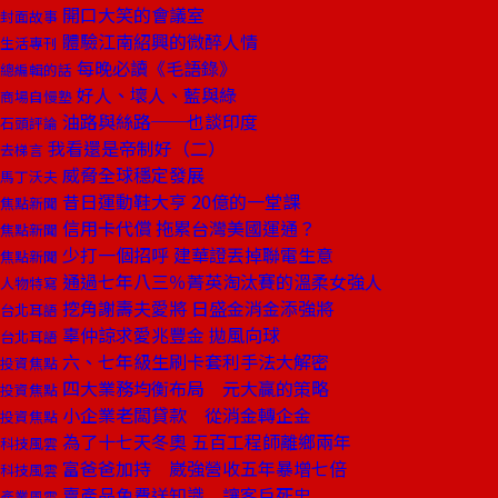
開口大笑的會議室
封面故事
體驗江南紹興的微醉人情
生活專刊
每晚必讀《毛語錄》
總編輯的話
好人、壞人、藍與綠
商場自慢塾
油路與絲路──也談印度
石頭評論
我看還是帝制好（二）
去梯言
威脅全球穩定發展
馬丁沃夫
昔日運動鞋大亨 20億的一堂課
焦點新聞
信用卡代償 拖累台灣美國運通？
焦點新聞
少打一個招呼 建華證丟掉聯電生意
焦點新聞
通過七年八三％菁英淘汰賽的溫柔女強人
人物特寫
挖角謝壽夫愛將 日盛金消金添強將
台北耳語
辜仲諒求愛兆豐金 拋風向球
台北耳語
六、七年級生刷卡套利手法大解密
投資焦點
四大業務均衡布局 元大贏的策略
投資焦點
小企業老闆貸款 從消金轉企金
投資焦點
為了十七天冬奧 五百工程師離鄉兩年
科技風雲
富爸爸加持 崴強營收五年暴增七倍
科技風雲
賣產品免費送知識 讓客戶死忠
產業風雲