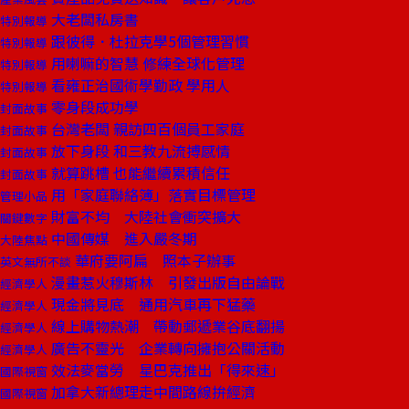
大老闆私房書
特別報導
跟彼得．杜拉克學5個管理習慣
特別報導
用喇嘛的智慧 修練全球化管理
特別報導
看雍正治國術學勤政 學用人
特別報導
零身段成功學
封面故事
台灣老闆 親訪四百個員工家庭
封面故事
放下身段 和三教九流搏感情
封面故事
就算跳槽 也能繼續累積信任
封面故事
用「家庭聯絡簿」落實目標管理
管理小品
財富不均 大陸社會衝突擴大
關鍵數字
中國傳媒 進入嚴冬期
大陸焦點
華府要阿扁 照本子辦事
英文無所不談
漫畫惹火穆斯林 引發出版自由論戰
經濟學人
現金將見底 通用汽車再下猛藥
經濟學人
線上購物熱潮 帶動郵遞業谷底翻揚
經濟學人
廣告不靈光 企業轉向擁抱公關活動
經濟學人
效法麥當勞 星巴克推出「得來速」
國際視窗
加拿大新總理走中間路線拚經濟
國際視窗