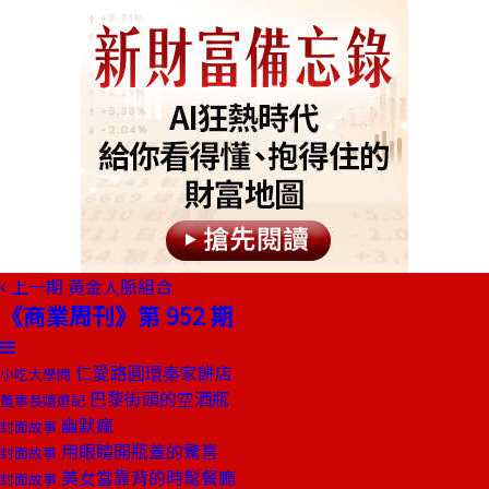
上一期
黃金人脈組合
《商業周刊》第 952 期
仁愛路圓環秦家餅店
小吃大學問
巴黎街頭的空酒瓶
董事長嬉遊記
幽默瘋
封面故事
用眼睛開瓶蓋的驚喜
封面故事
美女當靠背的時髦餐廳
封面故事