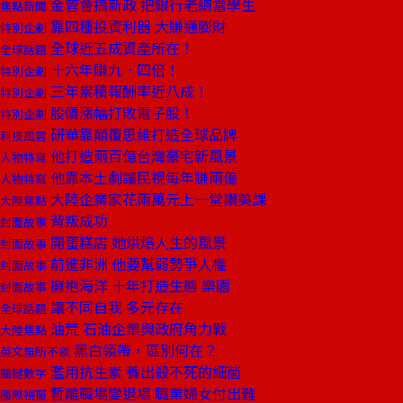
金管會搞新政 把銀行老總當學生
焦點新聞
靠四種投資利器 大賺通膨財
特別企劃
全球近五成資產所在！
全球話題
十六年賺九．四倍！
特別企劃
三年累積報酬率近八成！
特別企劃
股價漲幅打敗電子股！
特別企劃
研華靠顛覆思維打造全球品牌
科技風雲
他打造兩百億台灣豪宅新風景
人物特寫
他靠本土劇讓民視每年賺兩億
人物特寫
大陸企業家花兩萬元上一堂讚美課
大陸焦點
背叛成功
封面故事
開蛋糕店 她烘焙人生的風景
封面故事
前進非洲 他要幫弱勢爭人權
封面故事
擁抱海洋 十年打造生態 樂園
封面故事
讓不同自我 多元存在
全球話題
油荒 石油企業與政府角力戰
大陸焦點
黑白領帶，區別何在？
英文無所不談
濫用抗生素 養出殺不死的細菌
關鍵數字
暫離職場變退場 職業婦女付出難
國際視窗