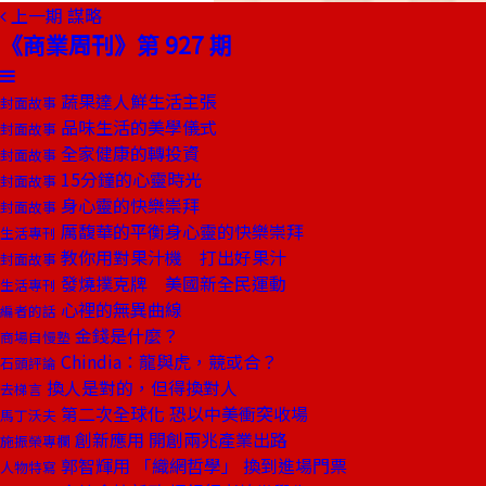
上一期
謀略
《商業周刊》第 927 期
蔬果達人鮮生活主張
封面故事
品味生活的美學儀式
封面故事
全家健康的轉投資
封面故事
15分鐘的心靈時光
封面故事
身心靈的快樂崇拜
封面故事
厲馥華的平衡身心靈的快樂崇拜
生活專刊
教你用對果汁機 打出好果汁
封面故事
發燒撲克牌 美國新全民運動
生活專刊
心裡的無異曲線
編者的話
金錢是什麼？
商場自慢塾
Chindia：龍與虎，競或合？
石頭評論
換人是對的，但得換對人
去梯言
第二次全球化 恐以中美衝突收場
馬丁沃夫
創新應用 開創兩兆產業出路
施振榮專欄
郭智輝用 「織網哲學」 換到進場門票
人物特寫