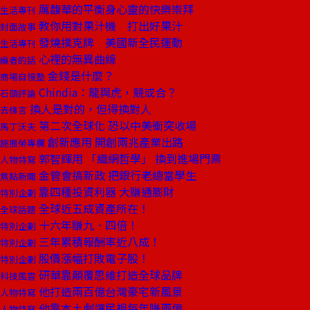
厲馥華的平衡身心靈的快樂崇拜
生活專刊
教你用對果汁機 打出好果汁
封面故事
發燒撲克牌 美國新全民運動
生活專刊
心裡的無異曲線
編者的話
金錢是什麼？
商場自慢塾
Chindia：龍與虎，競或合？
石頭評論
換人是對的，但得換對人
去梯言
第二次全球化 恐以中美衝突收場
馬丁沃夫
創新應用 開創兩兆產業出路
施振榮專欄
郭智輝用 「織網哲學」 換到進場門票
人物特寫
金管會搞新政 把銀行老總當學生
焦點新聞
靠四種投資利器 大賺通膨財
特別企劃
全球近五成資產所在！
全球話題
十六年賺九．四倍！
特別企劃
三年累積報酬率近八成！
特別企劃
股價漲幅打敗電子股！
特別企劃
研華靠顛覆思維打造全球品牌
科技風雲
他打造兩百億台灣豪宅新風景
人物特寫
他靠本土劇讓民視每年賺兩億
人物特寫