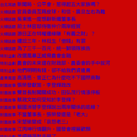
新聞局、公平會，惹得起五大家族嗎？
台北耳語
官員委員互踢皮球，和信、震旦左右為難
火線話題
吳東進一度想辭新纖董事長
火線話題
前士林官邸侍衛仲介兩岸經貿
火線話題
游日正在特權邊緣賺「有義之財」？
火線話題
纏訟三年，林挺生「借錢」有罪
火線話題
為了三千一百元，統一獅領隊挨告
火線話題
改選風暴正威脅農會金融
特別企劃
農會的未來還在財政部、農委會的手中拔河
特別企劃
他們明明有錢，卻不給我們資遣費
特別企劃
高清愿、曾正仁為什麼吃不下國際商聯
產業風雲
張榮發獻策，李登輝政改
封面故事
雙首長制闖關成功，田弘茂行情漲停板
封面故事
蔡政文如何受知於李登輝？
封面故事
賴國洲替李登輝說出兩岸關係的底線？
封面故事
不當董事長，張榮發還是「老大」
封面故事
宋楚瑜變成「哀怨老三」
封面故事
江丙坤行情翻升，國發會裡展歡顏
封面故事
誰把競爭對手殺了
特別企劃