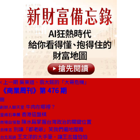
上一期
吳東道、翁大銘的「大哥危機」
《商業周刊》第 476 期
牛肉在哪裡？
創辦人聊天室
香港這盤棋
皇甫石專欄
陳水扁掌握台灣政治的關鍵位置
商場自慢塾
別讓「都老爺」笑我們遍地腥羶
去梯言
王文洋的大手筆，讓王志雄怕怕
台北耳語