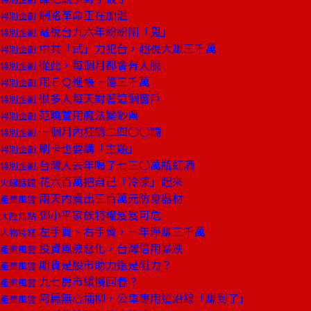
網路革命正在加溫
特別企劃
電視台九六年紛紛鬧「鬼」
特別企劃
中共「武」力犯台，超視大賺三千萬
特別企劃
從此，每個月都會有人脫
特別企劃
用ＥＱ進帳一億三千萬
特別企劃
很多人每天對著這個窗戶
特別企劃
范曉萱用魔法變鈔票
特別企劃
一個月內狂銷二四○○輛
特別企劃
刷卡也要講「主題」
特別企劃
台灣人去年喝了七三○萬瓶紅酒
特別企劃
花六百萬把自己「冷凍」起來
火線話題
兩天內賣出三百萬元防身器材
產業風雲
鄧小平家族特權岌岌可危
大陸焦點
左手買、右手賣，一年淨賺三千萬
人物特寫
投資風險惡化，台灣信用暴跌
產業風雲
期貨是股市助力還是阻力？
產業風雲
九七房市緩慢回春？
產業風雲
阿扁無心插柳，公車專用道沿線「賺到了」
產業風雲