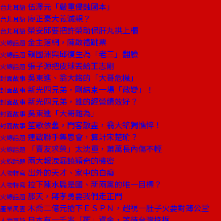
伍澤元「嚴重侵蝕國本」
台北耳語
廖正豪大義滅親？
台北耳語
榮安邱要把許榮助保肝丸拱上櫃
台北耳語
金主落網，陳啟禮跳票
火線話題
賴國洲與邱復生為「老三」翻臉
火線話題
張子源把皮球丟給王志剛
火線話題
吳東進、翁大銘的「大哥危機」
封面故事
新光四兄弟，剛結束一場「政變」！
封面故事
新光四兄弟，誰的經營績效好？
封面故事
吳東進「大哥難為」
封面故事
笙歌依舊，門客散盡，翁大銘獨憔悴！
封面故事
連戰聯手集思會，算計宋楚瑜？
火線話題
「賣友求榮」太沈重，蕭萬長內傷不輕
火線話題
兩大報洩漏饒穎奇的機密
火線話題
出外的天才、家中的白癡
人物特寫
拉下陳水扁是國、新兩黨的唯一目標？
人物特寫
那天，蔣孝勇要我們走正門
火線話題
木喬二億元搶下ＥＳＰＮ，超視一肚子火要對簿公堂
產業風雲
日本有一千兆「死」資金，等待台灣挖掘
人物專訪