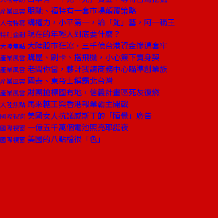
朋馳、福特有一套市場顛覆策略
產業風雲
講權力，小平第一，論「鮑」藝，阿一稱王
人物特寫
現在的年輕人到底要什麼？
特別企劃
大陸股市狂瀉，三千億台港資金慘遭套牢
大陸焦點
購屋、刷卡、搭飛機，小心簽下賣身契
產業風雲
老闆你當，夥計我請商務中心瞄準創業族
產業風雲
國泰、東帝士稱霸北台灣
產業風雲
財團搶標國有地，信義計畫區死灰復燃
產業風雲
馬來糖王與香港報業霸主開戰
大陸焦點
美國女人抗議威斯丁的「睡覺」廣告
國際視窗
一億五千萬個電池照亮耶誕夜
國際視窗
美國的八點檔很「色」
國際視窗