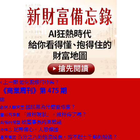
上一期
如何跟銀行吵架？
《商業周刊》第 475 期
國民黨為什麼要修憲？
創辦人聊天室
「維持現狀」，維持得了嗎？
皇甫石專欄
給董事長的測驗題
商場自慢塾
足寒傷心，人怨傷國
去梯言
百分之六的經濟成長，撐不起七千點的股價？
產業風雲