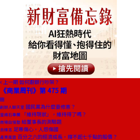
上一期
如何跟銀行吵架？
《商業周刊》第 475 期
國民黨為什麼要修憲？
創辦人聊天室
「維持現狀」，維持得了嗎？
皇甫石專欄
給董事長的測驗題
商場自慢塾
足寒傷心，人怨傷國
去梯言
百分之六的經濟成長，撐不起七千點的股價？
產業風雲