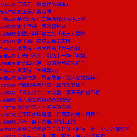
伍澤元「嚴重侵蝕國本」
台北耳語
廖正豪大義滅親？
台北耳語
榮安邱要把許榮助保肝丸拱上櫃
台北耳語
金主落網，陳啟禮跳票
火線話題
賴國洲與邱復生為「老三」翻臉
火線話題
張子源把皮球丟給王志剛
火線話題
吳東進、翁大銘的「大哥危機」
封面故事
新光四兄弟，剛結束一場「政變」！
封面故事
新光四兄弟，誰的經營績效好？
封面故事
吳東進「大哥難為」
封面故事
笙歌依舊，門客散盡，翁大銘獨憔悴！
封面故事
連戰聯手集思會，算計宋楚瑜？
火線話題
「賣友求榮」太沈重，蕭萬長內傷不輕
火線話題
兩大報洩漏饒穎奇的機密
火線話題
出外的天才、家中的白癡
人物特寫
拉下陳水扁是國、新兩黨的唯一目標？
人物特寫
那天，蔣孝勇要我們走正門
火線話題
木喬二億元搶下ＥＳＰＮ，超視一肚子火要對簿公堂
產業風雲
日本有一千兆「死」資金，等待台灣挖掘
人物專訪