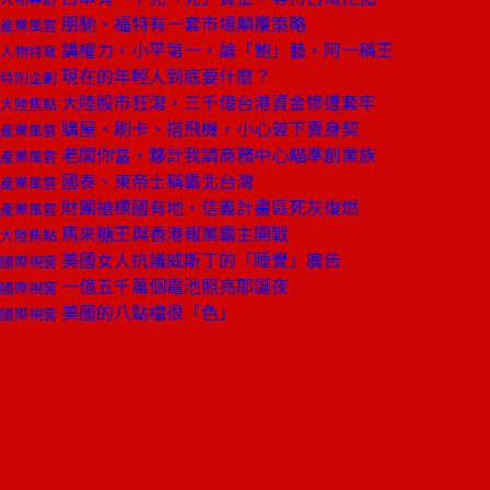
朋馳、福特有一套市場顛覆策略
產業風雲
講權力，小平第一，論「鮑」藝，阿一稱王
人物特寫
現在的年輕人到底要什麼？
特別企劃
大陸股市狂瀉，三千億台港資金慘遭套牢
大陸焦點
購屋、刷卡、搭飛機，小心簽下賣身契
產業風雲
老闆你當，夥計我請商務中心瞄準創業族
產業風雲
國泰、東帝士稱霸北台灣
產業風雲
財團搶標國有地，信義計畫區死灰復燃
產業風雲
馬來糖王與香港報業霸主開戰
大陸焦點
美國女人抗議威斯丁的「睡覺」廣告
國際視窗
一億五千萬個電池照亮耶誕夜
國際視窗
美國的八點檔很「色」
國際視窗