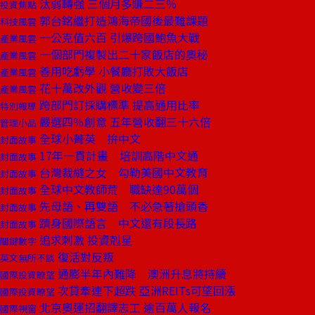
汰弱轉強 三個月多賺二三％
投資焦點
郭台銘繼打造鴻海帝國後最難課題
科技風雲
一公克值六百 引爆跨國鮑魚大戰
產業風雲
一個部門複製出二十家飯店的奧秘
產業風雲
善用吃虧學 小餐廳打敗大飯店
產業風雲
花十萬改外觀 營收變三倍
產業風雲
跨部門訂採購標準 提高通用比率
特別報導
嚴選四％創意 五年營收翻三十六倍
管理小品
全球小菁英 拚中文
封面故事
17年一貫計畫 培訓高階中文通
封面故事
台灣裁縫之女 勾勒美國中文教育
封面故事
全球中文教師荒 職缺達90萬個
封面故事
先母語、再雙語 不必急著搶頭香
封面故事
躋身國際語言 中文還有段長路
封面故事
追求刺激 投資剋星
關鍵數字
復活對反叛
英文無所不談
通膨半年內難降 澳洲升息將持續
國際投資瞭望
次貸牽連下超跌 亞洲REITs可望回漲
國際投資瞭望
北京奧運招翻譯志工 逾百萬人報名
國際視窗