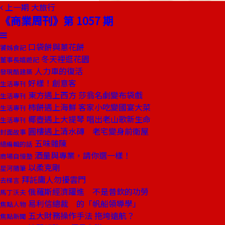
上一期
大旅行
《商業周刊》第 1057 期
口袋餅與蔥花餅
饕姊食記
冬天裡逛花園
董事長嬉遊記
人力車的復活
發現酷建築
好樣！創意客
生活專刊
東方遇上西方 莎翁名劇變布袋戲
生活專刊
柿餅遇上海鮮 客家小吃變國宴大菜
生活專刊
椰壺遇上大提琴 唱出老山歌新生命
生活專刊
圓樓遇上清水磚 老宅變身前衛屋
封面故事
五味雜陳
總編輯的話
酒量與專業，請你選一樣！
商場自慢塾
以柔克剛
星河隨筆
拜託庸人勿擾雲門
去梯言
俄羅斯經濟躍進 不是普欽的功勞
馬丁沃夫
易利信總裁 的「帆船領導學」
焦點人物
五大財務操作手法 拖垮遠航？
焦點新聞