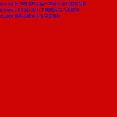
日物價指數漲幅十年新高 全民看緊荷包
國際視窗
HBO加入影片下載戰局 投入震撼彈
國際視窗
擦鞋童眼中的交易員百態
商周書摘