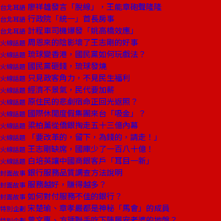
廖祥雄發言「脫線」，王能章砲聲隆隆
台北耳語
行政院「統一」首長房事
台北耳語
計程車司機爆發「姚高橋效應」
台北耳語
周恩來的陰影壞了王志剛的好事
火線話題
琉球變香港，國民黨如何玩戲法？
火線話題
國民黨砸錢，琉球發燒
火線話題
只見政客角力，不見民生福利
火線話題
經濟不景氣，民代要加薪
火線話題
原住民的悲劇宿命正回光返照？
火線話題
國際休閒度假集團來台「吸金」？
火線話題
梁柏薰從僑銀掏走五十三億內幕
火線話題
「要改革的，留下，為錢的，請走！」
火線話題
王志剛缺席，國庫少了一百八十億！
火線話題
白培英讓中國商銀客戶「耳目一新」
火線話題
銀行服務品質調查方法說明
封面故事
服務越好，賺得越多？
封面故事
如何對付服務不佳的銀行？
封面故事
宋楚瑜、章孝嚴都是神秘「馬會」的成員
特別企劃
曾文惠、方瑀聯手吃下陳履安老婆的地盤？
特別企劃