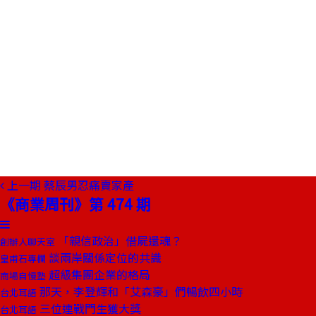
上一期
蔡辰男忍痛賣家產
《商業周刊》第 474 期
「親信政治」借屍還魂？
創辦人聊天室
談兩岸關係定位的共識
皇甫石專欄
超級集團企業的格局
商場自慢塾
那天，李登輝和「艾森豪」們暢飲四小時
台北耳語
三位連戰門生獲大獎
台北耳語