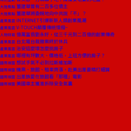
董建華曾有二百多位債主
大陸焦點
董建華將委婉地向中共說「不」？
大陸焦點
INTERNET引爆新新人類創業風潮
產業風雲
V-TOUCH顛覆傳統懦撥~
產業風雲
億萬富翁劉永好，從三千元到二百億的創業傳奇
人物特寫
台北電台裁撤案終於休兵
產業風雲
治安這麼壞怎麼挑房子
產業風雲
哪裡有坪數大、價格低，上班方便的房子？
產業風雲
想試手氣不必到拉斯維加斯
國際視窗
機票、旅館、租車齊漲，赴美出差要精打細算
國際視窗
出差族愛在旅館看「那種」電影
國際視窗
美國車主獲准拆除安全氣囊
國際視窗