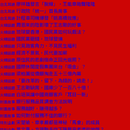
廖祥雄發言「脫線」，王能章砲聲隆隆
台北耳語
行政院「統一」首長房事
台北耳語
計程車司機爆發「姚高橋效應」
台北耳語
周恩來的陰影壞了王志剛的好事
火線話題
琉球變香港，國民黨如何玩戲法？
火線話題
國民黨砸錢，琉球發燒
火線話題
只見政客角力，不見民生福利
火線話題
經濟不景氣，民代要加薪
火線話題
原住民的悲劇宿命正回光返照？
火線話題
國際休閒度假集團來台「吸金」？
火線話題
梁柏薰從僑銀掏走五十三億內幕
火線話題
「要改革的，留下，為錢的，請走！」
火線話題
王志剛缺席，國庫少了一百八十億！
火線話題
白培英讓中國商銀客戶「耳目一新」
火線話題
銀行服務品質調查方法說明
封面故事
服務越好，賺得越多？
封面故事
如何對付服務不佳的銀行？
封面故事
宋楚瑜、章孝嚴都是神秘「馬會」的成員
特別企劃
曾文惠、方瑀聯手吃下陳履安老婆的地盤？
特別企劃