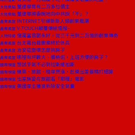
董建華曾有二百多位債主
大陸焦點
董建華將委婉地向中共說「不」？
大陸焦點
INTERNET引爆新新人類創業風潮
產業風雲
V-TOUCH顛覆傳統懦撥~
產業風雲
億萬富翁劉永好，從三千元到二百億的創業傳奇
人物特寫
台北電台裁撤案終於休兵
產業風雲
治安這麼壞怎麼挑房子
產業風雲
哪裡有坪數大、價格低，上班方便的房子？
產業風雲
想試手氣不必到拉斯維加斯
國際視窗
機票、旅館、租車齊漲，赴美出差要精打細算
國際視窗
出差族愛在旅館看「那種」電影
國際視窗
美國車主獲准拆除安全氣囊
國際視窗