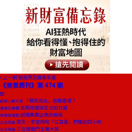
上一期
蔡辰男忍痛賣家產
《商業周刊》第 474 期
「親信政治」借屍還魂？
創辦人聊天室
談兩岸關係定位的共識
皇甫石專欄
超級集團企業的格局
商場自慢塾
那天，李登輝和「艾森豪」們暢飲四小時
台北耳語
三位連戰門生獲大獎
台北耳語