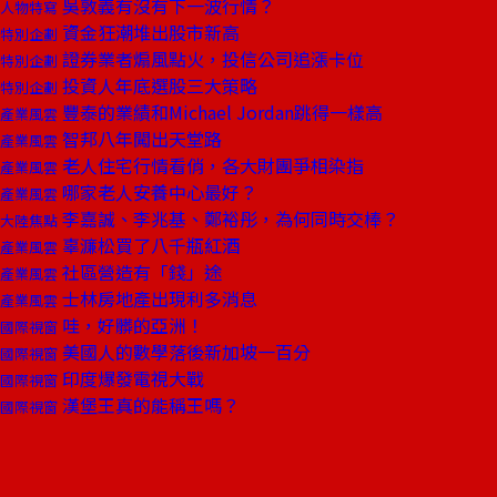
吳敦義有沒有下一波行情？
人物特寫
資金狂潮堆出股市新高
特別企劃
證券業者煽風點火，投信公司追漲卡位
特別企劃
投資人年底選股三大策略
特別企劃
豐泰的業績和Michael Jordan跳得一樣高
產業風雲
智邦八年闖出天堂路
產業風雲
老人住宅行情看俏，各大財團爭相染指
產業風雲
哪家老人安養中心最好？
產業風雲
李嘉誠、李兆基、鄭裕彤，為何同時交棒？
大陸焦點
辜濂松買了八千瓶紅酒
產業風雲
社區營造有「錢」途
產業風雲
士林房地產出現利多消息
產業風雲
哇，好髒的亞洲！
國際視窗
美國人的數學落後新加坡一百分
國際視窗
印度爆發電視大戰
國際視窗
漢堡王真的能稱王嗎？
國際視窗