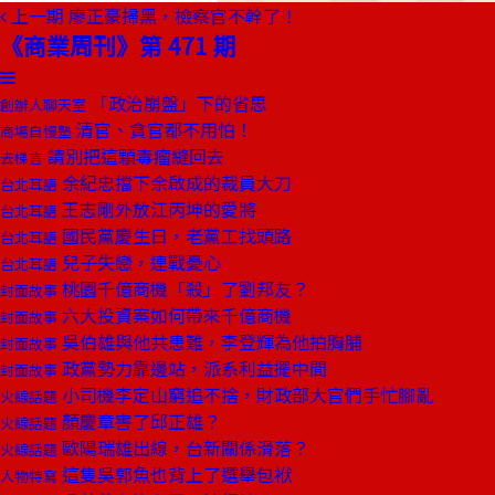
上一期
廖正豪掃黑，檢察官不幹了！
《商業周刊》第 471 期
「政治崩盤」下的省思
創辦人聊天室
清官、貪官都不用怕！
商場自慢塾
請別把這顆毒瘤縫回去
去梯言
余紀忠擋下余啟成的裁員大刀
台北耳語
王志剛外放江丙坤的愛將
台北耳語
國民黨慶生日，老黨工找頭路
台北耳語
兒子失戀，連戰憂心
台北耳語
桃園千億商機「殺」了劉邦友？
封面故事
六大投資案如何帶來千億商機
封面故事
吳伯雄與他共患難，李登輝為他拍胸脯
封面故事
政黨勢力靠邊站，派系利益擺中間
封面故事
小司機李定山窮追不捨，財政部大官們手忙腳亂
火線話題
顏慶章害了邱正雄？
火線話題
歐陽瑞雄出線，台新關係滑落？
火線話題
這隻吳郭魚也背上了選舉包袱
人物特寫