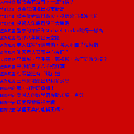
吳敦義有沒有下一波行情？
人物特寫
資金狂潮堆出股市新高
特別企劃
證券業者煽風點火，投信公司追漲卡位
特別企劃
投資人年底選股三大策略
特別企劃
豐泰的業績和Michael Jordan跳得一樣高
產業風雲
智邦八年闖出天堂路
產業風雲
老人住宅行情看俏，各大財團爭相染指
產業風雲
哪家老人安養中心最好？
產業風雲
李嘉誠、李兆基、鄭裕彤，為何同時交棒？
大陸焦點
辜濂松買了八千瓶紅酒
產業風雲
社區營造有「錢」途
產業風雲
士林房地產出現利多消息
產業風雲
哇，好髒的亞洲！
國際視窗
美國人的數學落後新加坡一百分
國際視窗
印度爆發電視大戰
國際視窗
漢堡王真的能稱王嗎？
國際視窗