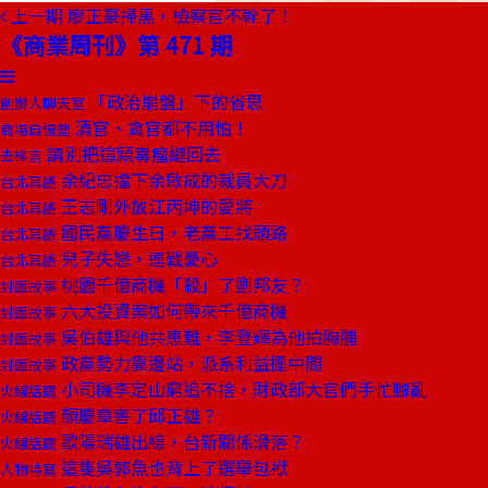
上一期
廖正豪掃黑，檢察官不幹了！
《商業周刊》第 471 期
「政治崩盤」下的省思
創辦人聊天室
清官、貪官都不用怕！
商場自慢塾
請別把這顆毒瘤縫回去
去梯言
余紀忠擋下余啟成的裁員大刀
台北耳語
王志剛外放江丙坤的愛將
台北耳語
國民黨慶生日，老黨工找頭路
台北耳語
兒子失戀，連戰憂心
台北耳語
桃園千億商機「殺」了劉邦友？
封面故事
六大投資案如何帶來千億商機
封面故事
吳伯雄與他共患難，李登輝為他拍胸脯
封面故事
政黨勢力靠邊站，派系利益擺中間
封面故事
小司機李定山窮追不捨，財政部大官們手忙腳亂
火線話題
顏慶章害了邱正雄？
火線話題
歐陽瑞雄出線，台新關係滑落？
火線話題
這隻吳郭魚也背上了選舉包袱
人物特寫