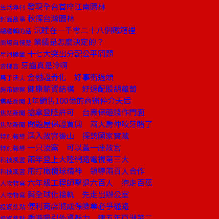
發現全台首座江南園林
生活專刊
秋探台灣園林
封面故事
沉睡在一千零二十八個鐵箱裡
總編輯的話
業績是怎麼決定的？
商場自慢塾
十七大突出分配公平問題
星河隨筆
牙齒真是冷啊
去梯言
金融證券化 好事衝過頭
馬丁沃夫
健康薪資結構 好過配股胡蘿蔔
房市觀察
1年銷售100億的商辦仲介天后
焦點新聞
搶拿登陸許可 台壽保砸錢作門面
焦點新聞
問題屋保證買回 兩大房仲咬牙賭了
焦點新聞
深入故宮後山 探訪國家寶藏
特別報導
一只汝窯 可以蓋一座故宮
特別報導
兩年登上大陸網路電視第三大
科技風雲
用打橄欖球精神 領導兩百人合作
科技風雲
六年級工程師擊退六百人 抱走百萬
人物特寫
與全球化接軌 先走出辦公室
人物特寫
便利商店將成保險業必爭通路
投資焦點
香港吸引外資魅力 連五年亞洲第二
投資焦點