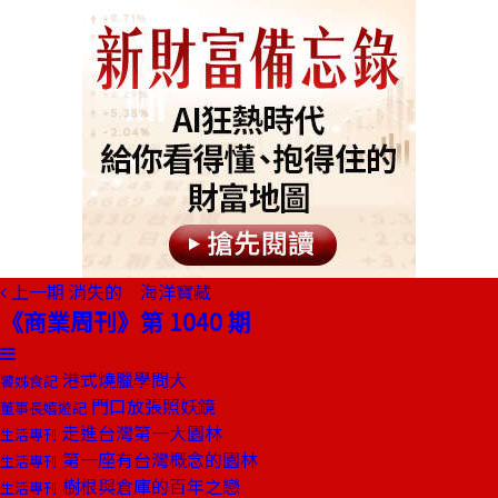
上一期
消失的 海洋寶藏
《商業周刊》第 1040 期
港式燒臘學問大
饕姊食記
門口放張照妖鏡
董事長嬉遊記
走進台灣第一大園林
生活專刊
第一座有台灣概念的園林
生活專刊
樹根與倉庫的百年之戀
生活專刊