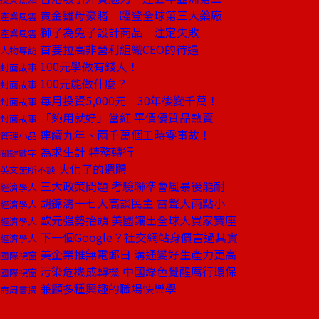
賣金雞母豪賭 躍登全球第三大藥廠
產業風雲
獅子為兔子設計商品 注定失敗
產業風雲
首要拉高非營利組織CEO的待遇
人物專訪
100元學做有錢人！
封面故事
100元能做什麼？
封面故事
每月投資5,000元 30年後變千萬！
封面故事
「夠用就好」當紅 平價優質品熱賣
封面故事
連續九年、兩千萬個工時零事故！
管理小品
為求生計 特務轉行
關鍵數字
火化了的遺體
英文無所不談
三大政策問題 考驗聯準會風暴後能耐
經濟學人
胡錦濤十七大高談民主 雷聲大雨點小
經濟學人
歐元強勢抬頭 美國讓出全球大買家寶座
經濟學人
下一個Google？社交網站身價言過其實
經濟學人
美企業推無電郵日 溝通變好生產力更高
國際視窗
污染危機成轉機 中國綠色覺醒厲行環保
國際視窗
兼顧多種興趣的職場快樂學
商周書摘