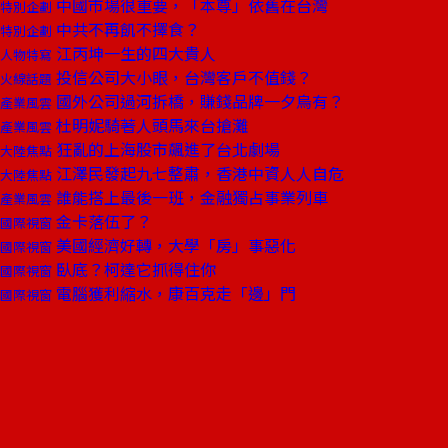
中國市場很重要，「本尊」依舊在台灣
特別企劃
中共不再飢不擇食？
特別企劃
江丙坤一生的四大貴人
人物特寫
投信公司大小眼，台灣客戶不值錢？
火線話題
國外公司過河拆橋，賺錢品牌一夕烏有？
產業風雲
杜明妮騎著人頭馬來台搶灘
產業風雲
狂亂的上海股市飆進了台北劇場
大陸焦點
江澤民發起九七整肅，香港中資人人自危
大陸焦點
誰能搭上最後一班，金融獨占事業列車
產業風雲
金卡落伍了？
國際視窗
美國經濟好轉，大學「房」事惡化
國際視窗
臥底？柯達它抓得住你
國際視窗
電腦獲利縮水，康百克走「邊」門
國際視窗