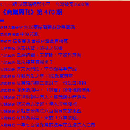
上一期
法國暗通鄧小平 台灣被冤1600億
《商業周刊》第 470 期
勿以兩岸問題為政爭籌碼
創辦人聊天室
中油悲歌
商場自慢塾
這隻獬豸會被台灣貪官撐死
去梯言
以富扶貧，須扶之以道
大陸焦點
韋端把關，宋楚瑜、李遠哲無奈
台北耳語
誰來接替陳國勇？
台北耳語
連宋大鬥法，李登輝袖手旁觀
火線話題
在我有生之年 司法改革無望
封面故事
吳英昭向廖正豪討了一份生日禮物
封面故事
掃黑熱潮中，「辭風」瀰漫檢察體系
封面故事
許培勳朝中有人，鄭茂錫中箭落馬
火線話題
吃完台北捷運，伸入海軍腹地
火線話題
這就是台灣花八百億買來的東西
火線話題
柯媽媽與官、商的「八年抗戰」
人物特寫
一年七百億保費的法案在立法院大拍賣
人物特寫