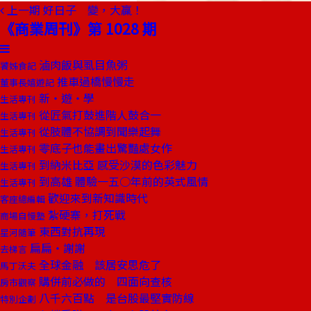
上一期
好日子 變，大贏！
《商業周刊》第 1028 期
滷肉飯與虱目魚粥
饕姊食記
推車過橋慢慢走
董事長嬉遊記
新‧遊‧學
生活專刊
從匠氣打鼓進階人鼓合一
生活專刊
從肢體不協調到聞樂起舞
生活專刊
零底子也能畫出驚豔處女作
生活專刊
到納米比亞 感受沙漠的色彩魅力
生活專刊
到高雄 體驗一五○年前的英式風情
生活專刊
歡迎來到新知識時代
客座總編輯
紮硬寨，打死戰
商場自慢塾
東西對抗再現
星河隨筆
扁扁‧謝謝
去梯言
全球金融 該居安思危了
馬丁沃夫
購併前必做的 四面向查核
房市觀察
八千六百點 是台股最堅實防線
特別企劃