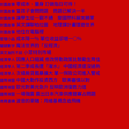
零成本、量身 訂做指日可待！
封面故事
當孩子會問問題 問題已解決一半
封面故事
讓學生從一竅不通 變國際科展常勝軍
封面故事
英文課聊柏拉圖 地理課計畫環遊世界
封面故事
他住在電腦裡
封面故事
成本降一％ 單位收益卻增一○％
管理小品
魔法世界的「反經濟」
關鍵數字
小眾特別市場
英文無所不談
因應人口縮減 修改勞動政策比鼓勵生育佳
經濟學人
第二季成長遭「灌水」 中國經濟還沒過熱
經濟學人
次級房貸風暴擴大 單一保險公司進入警戒
經濟學人
中國大動作投資西方 歐美審慎以對
國際視窗
歐元對美元急升 反映歐洲復甦力道
國際視窗
一場強震 震出日本汽車供應鏈寡占問題
國際視窗
波音的豪賭：用維基概念造飛機
商周書摘