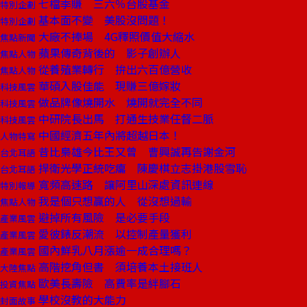
七檔季賺 三六％台股基金
特別企劃
基本面不變 美股沒問題！
特別企劃
大廠不捧場 4G釋照價值大縮水
焦點新聞
蘋果傳奇背後的 影子創辦人
焦點人物
從養殖業轉行 拚出六百億營收
焦點人物
華碩入股佳能 現賺三億嫁妝
科技風雲
做品牌像燒開水 燒開就完全不同
科技風雲
中研院長出馬 打通生技業任督二脈
科技風雲
中國經濟五年內將超越日本！
人物特寫
昔比梟雄今比王又曾 曹興誠再告謝金河
台北耳語
捍衛光學正統吃癟 陳慶棋立志掛港股雪恥
台北耳語
寬頻高速路 讓阿里山深處資訊連線
特別報導
我是個只想贏的人 從沒想過輸
焦點人物
避掉所有風險 是必要手段
產業風雲
愛彼錶反潮流 以控制產量獲利
產業風雲
國內鮮乳八月漲逾一成合理嗎？
產業風雲
高階挖角但書 須培養本土接班人
大陸焦點
歐美長壽險 高費率是絆腳石
投資焦點
學校沒教的大能力
封面故事