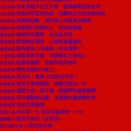
昔比梟雄今比王又曾 曹興誠再告謝金河
台北耳語
捍衛光學正統吃癟 陳慶棋立志掛港股雪恥
台北耳語
寬頻高速路 讓阿里山深處資訊連線
特別報導
我是個只想贏的人 從沒想過輸
焦點人物
避掉所有風險 是必要手段
產業風雲
愛彼錶反潮流 以控制產量獲利
產業風雲
國內鮮乳八月漲逾一成合理嗎？
產業風雲
高階挖角但書 須培養本土接班人
大陸焦點
歐美長壽險 高費率是絆腳石
投資焦點
學校沒教的大能力
封面故事
零成本、量身 訂做指日可待！
封面故事
當孩子會問問題 問題已解決一半
封面故事
讓學生從一竅不通 變國際科展常勝軍
封面故事
英文課聊柏拉圖 地理課計畫環遊世界
封面故事
他住在電腦裡
封面故事
成本降一％ 單位收益卻增一○％
管理小品
魔法世界的「反經濟」
關鍵數字
小眾特別市場
英文無所不談