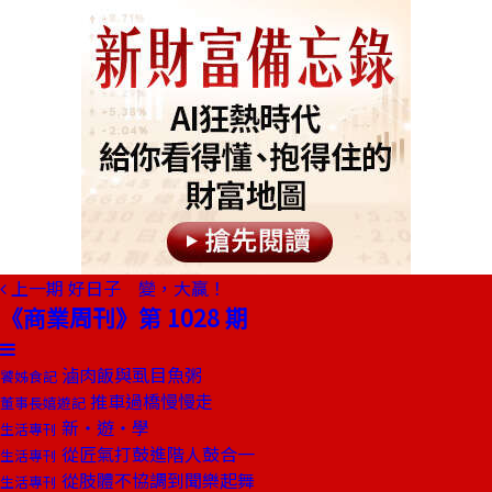
上一期
好日子 變，大贏！
《商業周刊》第 1028 期
滷肉飯與虱目魚粥
饕姊食記
推車過橋慢慢走
董事長嬉遊記
新‧遊‧學
生活專刊
從匠氣打鼓進階人鼓合一
生活專刊
從肢體不協調到聞樂起舞
生活專刊