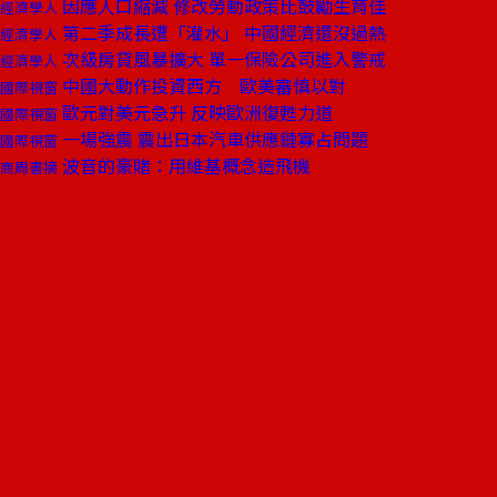
因應人口縮減 修改勞動政策比鼓勵生育佳
經濟學人
第二季成長遭「灌水」 中國經濟還沒過熱
經濟學人
次級房貸風暴擴大 單一保險公司進入警戒
經濟學人
中國大動作投資西方 歐美審慎以對
國際視窗
歐元對美元急升 反映歐洲復甦力道
國際視窗
一場強震 震出日本汽車供應鏈寡占問題
國際視窗
波音的豪賭：用維基概念造飛機
商周書摘