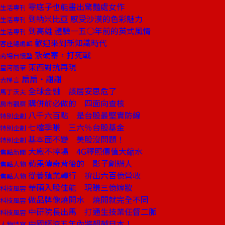
零底子也能畫出驚豔處女作
生活專刊
到納米比亞 感受沙漠的色彩魅力
生活專刊
到高雄 體驗一五○年前的英式風情
生活專刊
歡迎來到新知識時代
客座總編輯
紮硬寨，打死戰
商場自慢塾
東西對抗再現
星河隨筆
扁扁‧謝謝
去梯言
全球金融 該居安思危了
馬丁沃夫
購併前必做的 四面向查核
房市觀察
八千六百點 是台股最堅實防線
特別企劃
七檔季賺 三六％台股基金
特別企劃
基本面不變 美股沒問題！
特別企劃
大廠不捧場 4G釋照價值大縮水
焦點新聞
蘋果傳奇背後的 影子創辦人
焦點人物
從養殖業轉行 拚出六百億營收
焦點人物
華碩入股佳能 現賺三億嫁妝
科技風雲
做品牌像燒開水 燒開就完全不同
科技風雲
中研院長出馬 打通生技業任督二脈
科技風雲
中國經濟五年內將超越日本！
人物特寫