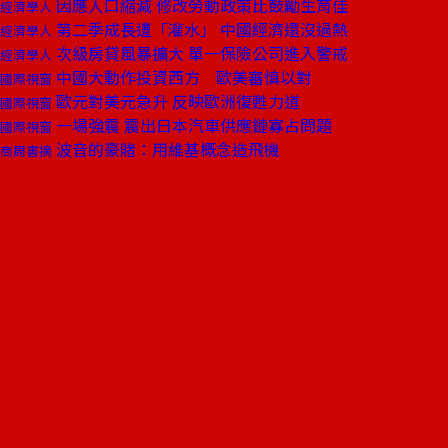
因應人口縮減 修改勞動政策比鼓勵生育佳
經濟學人
第二季成長遭「灌水」 中國經濟還沒過熱
經濟學人
次級房貸風暴擴大 單一保險公司進入警戒
經濟學人
中國大動作投資西方 歐美審慎以對
國際視窗
歐元對美元急升 反映歐洲復甦力道
國際視窗
一場強震 震出日本汽車供應鏈寡占問題
國際視窗
波音的豪賭：用維基概念造飛機
商周書摘