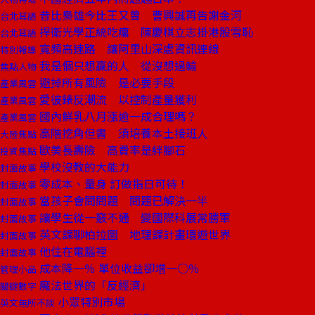
昔比梟雄今比王又曾 曹興誠再告謝金河
台北耳語
捍衛光學正統吃癟 陳慶棋立志掛港股雪恥
台北耳語
寬頻高速路 讓阿里山深處資訊連線
特別報導
我是個只想贏的人 從沒想過輸
焦點人物
避掉所有風險 是必要手段
產業風雲
愛彼錶反潮流 以控制產量獲利
產業風雲
國內鮮乳八月漲逾一成合理嗎？
產業風雲
高階挖角但書 須培養本土接班人
大陸焦點
歐美長壽險 高費率是絆腳石
投資焦點
學校沒教的大能力
封面故事
零成本、量身 訂做指日可待！
封面故事
當孩子會問問題 問題已解決一半
封面故事
讓學生從一竅不通 變國際科展常勝軍
封面故事
英文課聊柏拉圖 地理課計畫環遊世界
封面故事
他住在電腦裡
封面故事
成本降一％ 單位收益卻增一○％
管理小品
魔法世界的「反經濟」
關鍵數字
小眾特別市場
英文無所不談