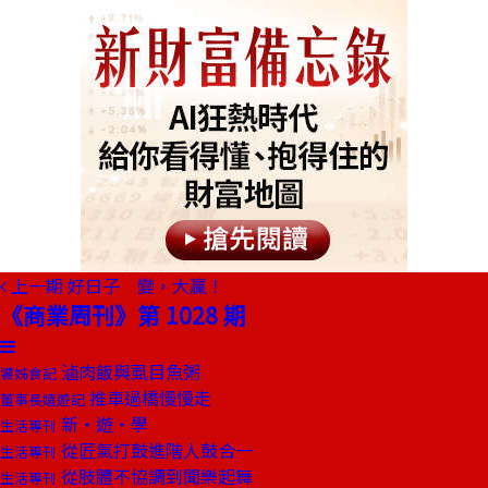
上一期
好日子 變，大贏！
《商業周刊》第 1028 期
滷肉飯與虱目魚粥
饕姊食記
推車過橋慢慢走
董事長嬉遊記
新‧遊‧學
生活專刊
從匠氣打鼓進階人鼓合一
生活專刊
從肢體不協調到聞樂起舞
生活專刊