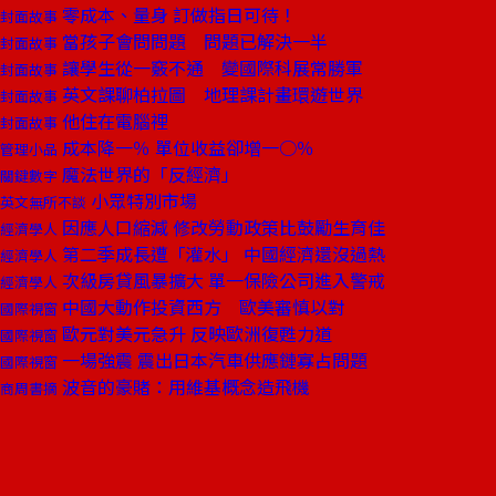
零成本、量身 訂做指日可待！
封面故事
當孩子會問問題 問題已解決一半
封面故事
讓學生從一竅不通 變國際科展常勝軍
封面故事
英文課聊柏拉圖 地理課計畫環遊世界
封面故事
他住在電腦裡
封面故事
成本降一％ 單位收益卻增一○％
管理小品
魔法世界的「反經濟」
關鍵數字
小眾特別市場
英文無所不談
因應人口縮減 修改勞動政策比鼓勵生育佳
經濟學人
第二季成長遭「灌水」 中國經濟還沒過熱
經濟學人
次級房貸風暴擴大 單一保險公司進入警戒
經濟學人
中國大動作投資西方 歐美審慎以對
國際視窗
歐元對美元急升 反映歐洲復甦力道
國際視窗
一場強震 震出日本汽車供應鏈寡占問題
國際視窗
波音的豪賭：用維基概念造飛機
商周書摘