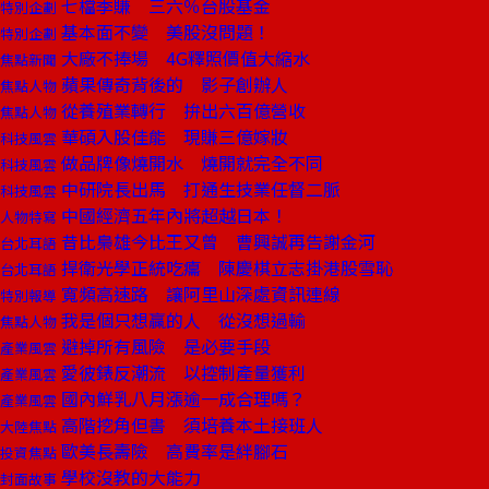
七檔季賺 三六％台股基金
特別企劃
基本面不變 美股沒問題！
特別企劃
大廠不捧場 4G釋照價值大縮水
焦點新聞
蘋果傳奇背後的 影子創辦人
焦點人物
從養殖業轉行 拚出六百億營收
焦點人物
華碩入股佳能 現賺三億嫁妝
科技風雲
做品牌像燒開水 燒開就完全不同
科技風雲
中研院長出馬 打通生技業任督二脈
科技風雲
中國經濟五年內將超越日本！
人物特寫
昔比梟雄今比王又曾 曹興誠再告謝金河
台北耳語
捍衛光學正統吃癟 陳慶棋立志掛港股雪恥
台北耳語
寬頻高速路 讓阿里山深處資訊連線
特別報導
我是個只想贏的人 從沒想過輸
焦點人物
避掉所有風險 是必要手段
產業風雲
愛彼錶反潮流 以控制產量獲利
產業風雲
國內鮮乳八月漲逾一成合理嗎？
產業風雲
高階挖角但書 須培養本土接班人
大陸焦點
歐美長壽險 高費率是絆腳石
投資焦點
學校沒教的大能力
封面故事