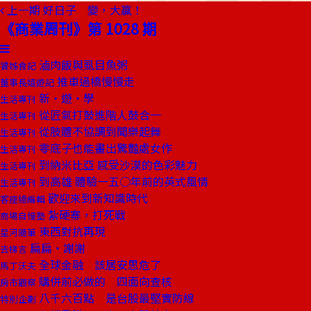
上一期
好日子 變，大贏！
《商業周刊》第 1028 期
滷肉飯與虱目魚粥
饕姊食記
推車過橋慢慢走
董事長嬉遊記
新‧遊‧學
生活專刊
從匠氣打鼓進階人鼓合一
生活專刊
從肢體不協調到聞樂起舞
生活專刊
零底子也能畫出驚豔處女作
生活專刊
到納米比亞 感受沙漠的色彩魅力
生活專刊
到高雄 體驗一五○年前的英式風情
生活專刊
歡迎來到新知識時代
客座總編輯
紮硬寨，打死戰
商場自慢塾
東西對抗再現
星河隨筆
扁扁‧謝謝
去梯言
全球金融 該居安思危了
馬丁沃夫
購併前必做的 四面向查核
房市觀察
八千六百點 是台股最堅實防線
特別企劃