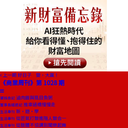
上一期
好日子 變，大贏！
《商業周刊》第 1028 期
滷肉飯與虱目魚粥
饕姊食記
推車過橋慢慢走
董事長嬉遊記
新‧遊‧學
生活專刊
從匠氣打鼓進階人鼓合一
生活專刊
從肢體不協調到聞樂起舞
生活專刊