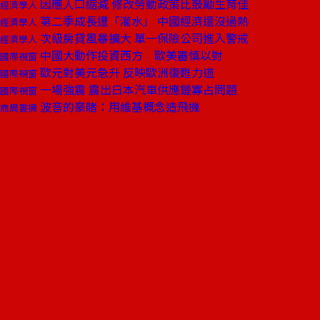
因應人口縮減 修改勞動政策比鼓勵生育佳
經濟學人
第二季成長遭「灌水」 中國經濟還沒過熱
經濟學人
次級房貸風暴擴大 單一保險公司進入警戒
經濟學人
中國大動作投資西方 歐美審慎以對
國際視窗
歐元對美元急升 反映歐洲復甦力道
國際視窗
一場強震 震出日本汽車供應鏈寡占問題
國際視窗
波音的豪賭：用維基概念造飛機
商周書摘