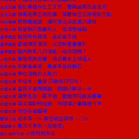
昔比梟雄今比王又曾 曹興誠再告謝金河
台北耳語
捍衛光學正統吃癟 陳慶棋立志掛港股雪恥
台北耳語
寬頻高速路 讓阿里山深處資訊連線
特別報導
我是個只想贏的人 從沒想過輸
焦點人物
避掉所有風險 是必要手段
產業風雲
愛彼錶反潮流 以控制產量獲利
產業風雲
國內鮮乳八月漲逾一成合理嗎？
產業風雲
高階挖角但書 須培養本土接班人
大陸焦點
歐美長壽險 高費率是絆腳石
投資焦點
學校沒教的大能力
封面故事
零成本、量身 訂做指日可待！
封面故事
當孩子會問問題 問題已解決一半
封面故事
讓學生從一竅不通 變國際科展常勝軍
封面故事
英文課聊柏拉圖 地理課計畫環遊世界
封面故事
他住在電腦裡
封面故事
成本降一％ 單位收益卻增一○％
管理小品
魔法世界的「反經濟」
關鍵數字
小眾特別市場
英文無所不談