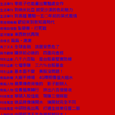
零底子也能畫出驚豔處女作
生活專刊
到納米比亞 感受沙漠的色彩魅力
生活專刊
到高雄 體驗一五○年前的英式風情
生活專刊
歡迎來到新知識時代
客座總編輯
紮硬寨，打死戰
商場自慢塾
東西對抗再現
星河隨筆
扁扁‧謝謝
去梯言
全球金融 該居安思危了
馬丁沃夫
購併前必做的 四面向查核
房市觀察
八千六百點 是台股最堅實防線
特別企劃
七檔季賺 三六％台股基金
特別企劃
基本面不變 美股沒問題！
特別企劃
大廠不捧場 4G釋照價值大縮水
焦點新聞
蘋果傳奇背後的 影子創辦人
焦點人物
從養殖業轉行 拚出六百億營收
焦點人物
華碩入股佳能 現賺三億嫁妝
科技風雲
做品牌像燒開水 燒開就完全不同
科技風雲
中研院長出馬 打通生技業任督二脈
科技風雲
中國經濟五年內將超越日本！
人物特寫