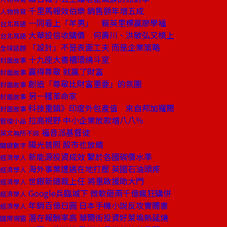
千里馬報效伯樂 銷售額年增五成
人物特寫
一同看上「羊男」 賴英里標贏廖學福
台北耳語
大華投信收購價 何壽川、洪敏弘又槓上
台北耳語
「設計」不是表面工夫 而是企業策略
全球話題
十九座大書櫃環繞斗室
封面故事
贏得尊敬 就贏了財富
封面故事
創造「尊敬比財富重要」的氛圍
封面故事
另一種革命家
封面故事
科技重鎮》印度外包產值 來自邦加羅爾
封面故事
拉高視野 中小企業放款增八八％
管理小品
福音派基督徒
英文無所不談
陽光普照 股市也放晴
關鍵數字
新能源投資成效 繫於各國碳價水準
經濟學人
海外事業遭遇在地打壓 英國石油頭疼
經濟學人
世銀新總裁上任 將重啟援助大門
經濟學人
Google兵臨城下 微軟砸兩千億瘋狂購併
經濟學人
年銷百億日圓 日本手機小說反攻實體書
經濟學人
潛在報酬率高 華爾街投資好萊塢熱延燒
國際視窗