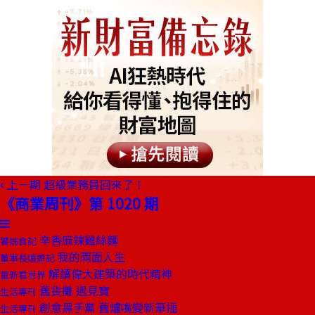
上一期
超級業務員回來了！
《商業周刊》第 1020 期
辛香麻辣雞絲麵
饕姊食記
我的兩面人生
董事長嬉遊記
解讀偉大建築的時代精神
重新看世界
舊貨攤 遇見寶
生活專刊
創意黑手黨 舊爐嘴變新筆插
生活專刊