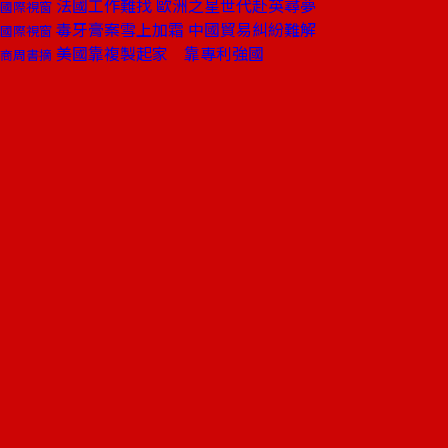
法國工作難找 歐洲之星世代赴英尋夢
國際視窗
毒牙膏案雪上加霜 中國貿易糾紛難解
國際視窗
美國靠複製起家 靠專利強國
商周書摘