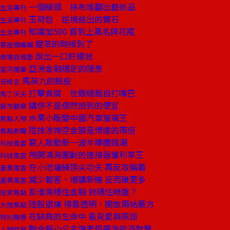
一個線頭 抹布堆翻出藝術品
生活專刊
玉荷包 逆境結出的寶石
生活專刊
知識加500 買到上萬名牌花瓶
生活專刊
變革的時候到了
客座總編輯
說出一口好績效
商場自慢塾
亞洲金融穩定的隱患
星河隨筆
馬英九的臉皮
去梯言
打擊貪腐 世銀總裁自打嘴巴
馬丁沃夫
購併不是偶然撿到的便宜
房市觀察
水果小販變中國汽車玻璃王
焦點人物
陞技涉掏空金額是博達的兩倍
焦點新聞
窮人啟動新一波半導體錢潮
科技風雲
甩開鴻海圍剿的連接器獲利率王
科技風雲
在小池塘練頂尖功夫 再反攻稱霸
產業風雲
減少載客、增購新機 反而賺更多
產業風雲
彭淮南穩住金融 就穩住綠盤？
投資焦點
陸股退燒 得靠透明、開放兩帖藥方
大陸焦點
在缺角的生命中 看見愛與原諒
特別報導
聯合報小公主讓老臣飆淚的派對學
人物特寫