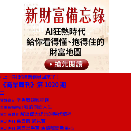
上一期
超級業務員回來了！
《商業周刊》第 1020 期
辛香麻辣雞絲麵
饕姊食記
我的兩面人生
董事長嬉遊記
解讀偉大建築的時代精神
重新看世界
舊貨攤 遇見寶
生活專刊
創意黑手黨 舊爐嘴變新筆插
生活專刊