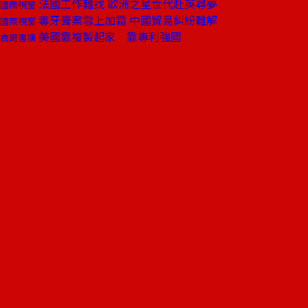
法國工作難找 歐洲之星世代赴英尋夢
國際視窗
毒牙膏案雪上加霜 中國貿易糾紛難解
國際視窗
美國靠複製起家 靠專利強國
商周書摘