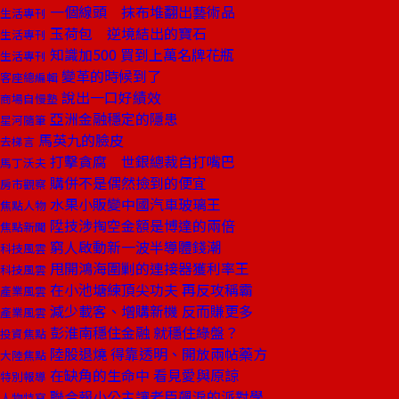
一個線頭 抹布堆翻出藝術品
生活專刊
玉荷包 逆境結出的寶石
生活專刊
知識加500 買到上萬名牌花瓶
生活專刊
變革的時候到了
客座總編輯
說出一口好績效
商場自慢塾
亞洲金融穩定的隱患
星河隨筆
馬英九的臉皮
去梯言
打擊貪腐 世銀總裁自打嘴巴
馬丁沃夫
購併不是偶然撿到的便宜
房市觀察
水果小販變中國汽車玻璃王
焦點人物
陞技涉掏空金額是博達的兩倍
焦點新聞
窮人啟動新一波半導體錢潮
科技風雲
甩開鴻海圍剿的連接器獲利率王
科技風雲
在小池塘練頂尖功夫 再反攻稱霸
產業風雲
減少載客、增購新機 反而賺更多
產業風雲
彭淮南穩住金融 就穩住綠盤？
投資焦點
陸股退燒 得靠透明、開放兩帖藥方
大陸焦點
在缺角的生命中 看見愛與原諒
特別報導
聯合報小公主讓老臣飆淚的派對學
人物特寫