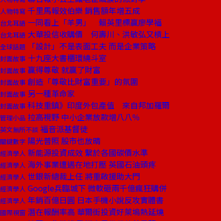
千里馬報效伯樂 銷售額年增五成
人物特寫
一同看上「羊男」 賴英里標贏廖學福
台北耳語
大華投信收購價 何壽川、洪敏弘又槓上
台北耳語
「設計」不是表面工夫 而是企業策略
全球話題
十九座大書櫃環繞斗室
封面故事
贏得尊敬 就贏了財富
封面故事
創造「尊敬比財富重要」的氛圍
封面故事
另一種革命家
封面故事
科技重鎮》印度外包產值 來自邦加羅爾
封面故事
拉高視野 中小企業放款增八八％
管理小品
福音派基督徒
英文無所不談
陽光普照 股市也放晴
關鍵數字
新能源投資成效 繫於各國碳價水準
經濟學人
海外事業遭遇在地打壓 英國石油頭疼
經濟學人
世銀新總裁上任 將重啟援助大門
經濟學人
Google兵臨城下 微軟砸兩千億瘋狂購併
經濟學人
年銷百億日圓 日本手機小說反攻實體書
經濟學人
潛在報酬率高 華爾街投資好萊塢熱延燒
國際視窗